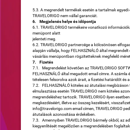
5.3. A megrendelt termékek esetén a tartalmak egyedi
TRAVELORIGO nem vállal garanciát.
6. Megjelenés helye és időpontja
6.1. TRAVELORIGO termékeire vonatkozó információk
menüpont alatt
jelenteti meg.
6.2. TRAVELORIGO partnercége a kölcsönösen elfo
alapján vállalja, hogy FELHASZNÁLÓ által megrendelt 
vásárlás menüpontban rögzítetteknek megfelelő méret
7. Fizetés
7.1. Megrendelést követően az TRAVELORIGO SOFTWAR
FELHASZNÁLÓ által megadott email címre. A számla és
tételesen felsorolva azok árait, a fizetési határidőt és
7.2. FELHASZNÁLÓ köteles az átutalási megbízáson fel
elmulasztása esetén TRAVELORIGO nem köteles azonosí
megrendeléshez tartozik. TRAVELORIGO ilyen esetben 
megkezdéséért, illetve az összeg kezelésért, visszaf
info@travelorigo.com email címen, TRAVELORIGO pedig 
átutalások azonosítása érdekében.
7.3. Amennyiben TRAVELORIGO bármely okból, az ado
kiegyenlítését megelőzően a megrendelésben foglaltakat