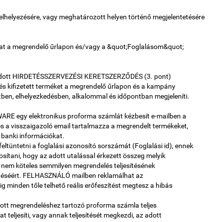
 elhelyezésére, vagy meghatározott helyen történő megjelentetésére
at a megrendelő űrlapon és/vagy a &quot;Foglalásom&quot;
gadott HIRDETÉSSZERVEZÉSI KERETSZERZŐDÉS (3. pont)
és kifizetett terméket a megrendelő űrlapon és a kampány
ben, elhelyezkedésben, alkalommal és időpontban megjeleníti.
E egy elektronikus proforma számlát kézbesít e-mailben a
 a visszaigazoló email tartalmazza a megrendelt termékeket,
 a banki információkat.
tüntetni a foglalási azonosító sorszámát (Foglalási id), ennek
tani, hogy az adott utalással érkezett összeg melyik
nem köteles semmilyen megrendelés teljesítésének
izetéséért. FELHASZNÁLÓ mailben reklamálhat az
minden tőle telhető reális erőfeszítést megtesz a hibás
tt megrendeléshez tartozó proforma számla teljes
 teljesíti, vagy annak teljesítését megkezdi, az adott