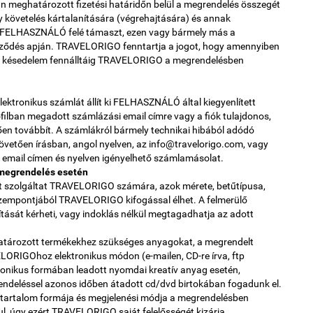
meghatározott fizetési határidőn belül a megrendelés összegét
y követelés kártalanítására (végrehajtására) és annak
FELHASZNÁLÓ felé támaszt, ezen vagy bármely más a
ődés apján. TRAVELORIGO fenntartja a jogot, hogy amennyiben
 késedelem fennálltáig TRAVELORIGO a megrendelésben
ktronikus számlát állít ki FELHASZNÁLÓ által kiegyenlített
lban megadott számlázási email címre vagy a fiók tulajdonos,
ően továbbít. A számlákról bármely technikai hibából adódó
követően írásban, angol nyelven, az info@travelorigo.com, vagy
il címen és nyelven igényelhető számlamásolat.
 megrendelés esetén
 szolgáltat TRAVELORIGO számára, azok mérete, betűtípusa,
szempontjából TRAVELORIGO kifogással élhet. A felmerülő
át kérheti, vagy indoklás nélkül megtagadhatja az adott
ározott termékekhez szükséges anyagokat, a megrendelt
ORIGOhoz elektronikus módon (e-mailen, CD-re írva, ftp
ktronikus formában leadott nyomdai kreatív anyag esetén,
deléssel azonos időben átadott cd/dvd birtokában fogadunk el.
tartalom formája és megjelenési módja a megrendelésben
l, úgy ezért TRAVELORIGO saját felelősségét kizárja.