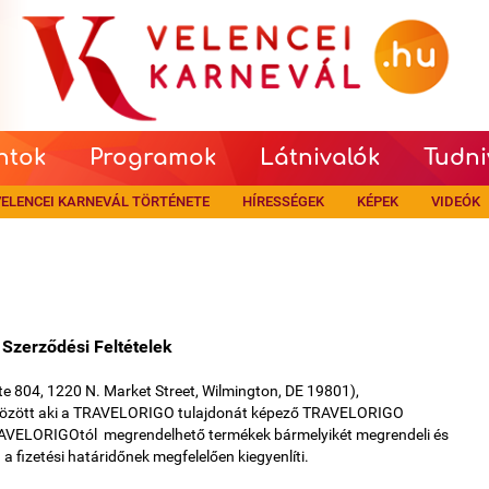
ntok
Programok
Látnivalók
Tudni
ELENCEI KARNEVÁL TÖRTÉNETE
HÍRESSÉGEK
KÉPEK
VIDEÓK
 Szerződési Feltételek
e 804, 1220 N. Market Street, Wilmington, DE 19801),
özött aki a TRAVELORIGO tulajdonát képező TRAVELORIGO
TRAVELORIGOtól megrendelhető termékek bármelyikét megrendeli és
 fizetési határidőnek megfelelően kiegyenlíti.