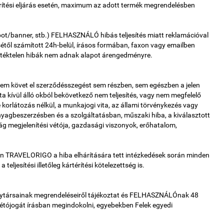
ítési eljárás esetén, maximum az adott termék megrendelésben
pot/banner, stb.) FELHASZNÁLÓ hibás teljesítés miatt reklamációval
sétől számított 24h-belül, írásos formában, faxon vagy emailben
lentéktelen hibák nem adnak alapot árengedményre.
követ el szerződésszegést sem részben, sem egészben a jelen
jta kívül álló okból bekövetkező nem teljesítés, vagy nem megfelelő
e korlátozás nélkül, a munkajogi vita, az állami törvénykezés vagy
nyagbeszerzésben és a szolgáltatásban, műszaki hiba, a kiválasztott
ág megjelenítési vétója, gazdasági viszonyok, erőhatalom,
n TRAVELORIGO a hiba elhárítására tett intézkedések során minden
eljesítési illetőleg kártérítési kötelezettség is.
ársainak megrendeléseiről tájékoztat és FELHASZNÁLÓnak 48
vétójogát írásban megindokolni, egyebekben Felek egyedi