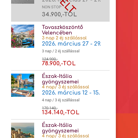
NON STOP
34.900,-TÓL
Tavaszköszöntő
Velencében
3 nap 2 éj szállással
2026. március 27 - 29.
3 nap / 2 éj szállással
124.900,-
78.900,-TÓL
Észak-Itália
gyöngyszemei
4 nap/ 3 éj szállással
2026. március 12 - 15.
4 nap / 3 éj szállással
170.140,-
134.140,-TÓL
Észak-Itália
gyöngyszemei
4 nap/ 3 éj szállással