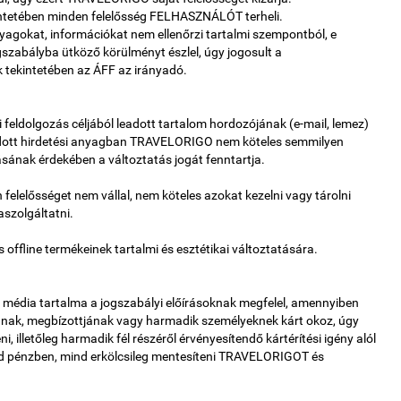
ntetében minden felelősség FELHASZNÁLÓT terheli.
gokat, információkat nem ellenőrzi tartalmi szempontból, e
gszabályba ütköző körülményt észlel, úgy jogosult a
ek tekintetében az ÁFF az irányadó.
eldolgozás céljából leadott tartalom hordozójának (e-mail, lemez)
adott hirdetési anyagban TRAVELORIGO nem köteles semmilyen
tásának érdekében a változtatás jogát fenntartja.
elősséget nem vállal, nem köteles azokat kezelni vagy tárolni
szolgáltatni.
offline termékeinek tartalmi és esztétikai változtatására.
 média tartalma a jogszabályi előírásoknak megfelel, amennyiben
ak, megbízottjának vagy harmadik személyeknek kárt okoz, úgy
letőleg harmadik fél részéről érvényesítendő kártérítési igény alól
ind pénzben, mind erkölcsileg mentesíteni TRAVELORIGOT és