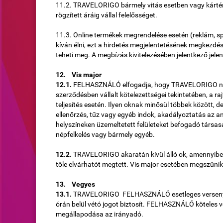
11.2. TRAVELORIGO bármely vitás esetben vagy kártér
rögzített áráig vállal felelősséget.
11.3. Online termékek megrendelése esetén (reklám, s
kíván élni, ezt a hirdetés megjelentetésének megkezdé
teheti meg. A megbízás kivitelezésében jelentkező je
12. Vis major
12.1.
FELHASZNÁLÓ elfogadja, hogy TRAVELORIGO nem 
szerződésben vállalt kötelezettségei tekintetében, a ra
teljesítés esetén. Ilyen oknak minősül többek között, d
ellenőrzés, tűz vagy egyéb indok, akadályoztatás az a
helyszíneken üzemeltetett felületeket befogadó társas
népfelkelés vagy bármely egyéb.
12.2.
TRAVELORIGO akaratán kívül álló ok, amennyibe
tőle elvárhatót megtett. Vis major esetében megszűnik a t
13. Vegyes
13.1.
TRAVELORIGO FELHASZNÁLÓ esetleges versenyt
órán belül vétó jogot biztosít. FELHASZNÁLÓ köteles 
megállapodása az irányadó.