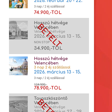
2026. február 20 - 22.
3 nap / 2 éj szállással
74.900,-TÓL
Hosszú hétvége
Velencében
Velencei hétvége
2026. március 13 - 15.
NON STOP
34.900,-TÓL
Hosszú hétvége
Velencében
3 nap 2 éj szállással
2026. március 13 - 15.
3 nap / 2 éj szállással
124.900,-
78.900,-TÓL
Tavaszköszöntő
Velencében
Velencei hétvége
2026. március 27 - 29.