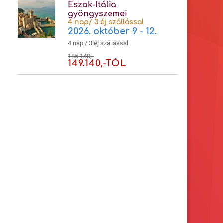
Észak-Itália
gyöngyszemei
4 nap/ 3 éj szállással
2026. október 9 - 12.
4 nap / 3 éj szállással
185.140,-
149.140,-TÓL