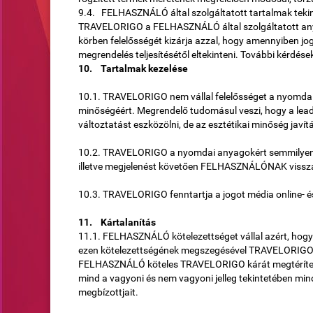
9.4. FELHASZNÁLÓ által szolgáltatott tartalmak teki
TRAVELORIGO a FELHASZNÁLÓ által szolgáltatott anya
körben felelősségét kizárja azzal, hogy amennyiben jo
megrendelés teljesítésétől eltekinteni. További kérdés
10. Tartalmak kezelése
10.1. TRAVELORIGO nem vállal felelősséget a nyomdai f
minőségéért. Megrendelő tudomásul veszi, hogy a le
változtatást eszközölni, de az esztétikai minőség javí
10.2. TRAVELORIGO a nyomdai anyagokért semmilyen fel
illetve megjelenést követően FELHASZNÁLÓNAK vissza
10.3. TRAVELORIGO fenntartja a jogot média online- és 
11. Kártalanítás
11.1. FELHASZNÁLÓ kötelezettséget vállal azért, hogy
ezen kötelezettségének megszegésével TRAVELORIGOn
FELHASZNÁLÓ köteles TRAVELORIGO kárát megtéríteni, il
mind a vagyoni és nem vagyoni jelleg tekintetében m
megbízottjait.