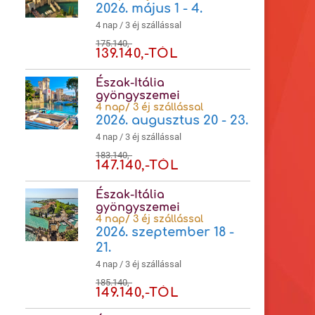
2026. május 1 - 4.
4 nap / 3 éj szállással
175.140,-
139.140,-TÓL
Észak-Itália
gyöngyszemei
4 nap/ 3 éj szállással
2026. augusztus 20 - 23.
4 nap / 3 éj szállással
183.140,-
147.140,-TÓL
Észak-Itália
gyöngyszemei
4 nap/ 3 éj szállással
2026. szeptember 18 -
21.
4 nap / 3 éj szállással
185.140,-
149.140,-TÓL