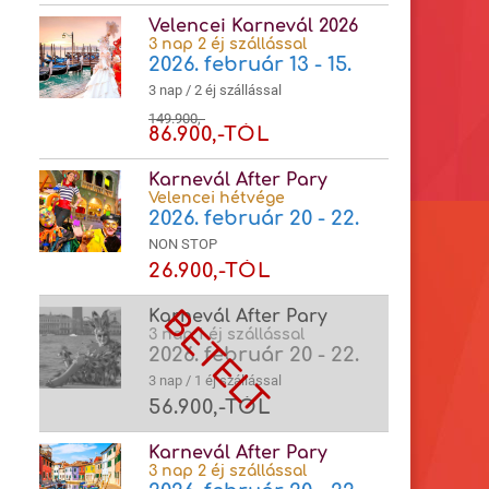
Velencei Karnevál 2026
3 nap 2 éj szállással
2026. február 13 - 15.
3 nap / 2 éj szállással
149.900,-
86.900,-TÓL
Karnevál After Pary
Velencei hétvége
2026. február 20 - 22.
NON STOP
26.900,-TÓL
Karnevál After Pary
3 nap 1 éj szállással
2026. február 20 - 22.
3 nap / 1 éj szállással
56.900,-TÓL
Karnevál After Pary
3 nap 2 éj szállással