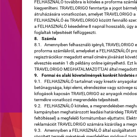
FELHASZNÁLÓ továbbra is köteles a proforma számlán 
kiegyenlíteni. TRAVELORIGO fenntartja a jogot bármel
átruházására vonatkozóan, amelyet TRAVELORIGO a 
FELHASZNÁLÓ és TRAVELORIGO között fennálló szerz
a FELHASZNÁLÓ késedelme 8 napnál hosszabb, úgy a
foglaltak teljesítését felfüggeszti.
8. Számla
8.1. Amennyiben felhasználó igényli, TRAVELORIGO ele
proforma számlákról, amelyeket a FELHASZNÁLÓI profi
regisztrációkor megadott email címére jóváírást követ
elvesztés esetén 1 db példány online igényelhető. Ezt 
TRAVELORIGO MEGHATALMAZOTTJAI által megadott ema
9. Formai és alaki követelmények konkrét hirdetés
9.1. FELHASZNÁLÓ tartalmat vagy kreatív anyagokat
betűnagysága, képi elemi, elrendezése vagy szövege 
kifogások kapcsán TRAVELORIGO az anyagok módosítás
termékre vonatkozó megrendelés teljesítését.
9.2. FELHASZNÁLÓ köteles, a megrendelésben meghat
kampányban meghatározott leadási határideig TRAVEL
feltöltéssel) a megfelelő formátumban eljuttatni. Ele
reklamációt TRAVELORIGO számára kizárólag a megren
9.3. Amennyiben a FELHASZNÁLÓ által szolgáltatott 
rögzített termék méretének megfelelően módosul, torzu