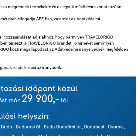
nyes a megrendelt termékekre és az együttműködésre vonatkozóan.
ételten elfogadja ÁFF-ben, valamint az Adatvédelmi
 hozzájárulását adja ahhoz, hogy bármilyen TRAVELORIGO
lően terjeszti a TRAVELORIGO brandet, jó hírnevét semmilyen
O közti megállapodást az Adatvédelmi irányelveknek megfelelően
ogának rendelkezési az irányadók.
tazási időpont közül
29 900,-
zást már
tól
ulási helyszín:
Buda - Budaörsi út
,
Buda-Budaörsi út
,
Budapest
,
Csorna
,