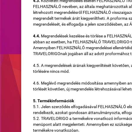
4.3.
Közvetett megrendelés esetén FELHASZNÁLÓ TRA
FELHASZNÁLÓ nevében, az általa meghatározottak ala
létrehozott megrendelésről FELHASZNÁLÓ visszaigazo
megrendelt termékek árát kiegyenlítheti. A proforma
megrendelését, és elfogadja a jelen szerződésben, az Á
4.4.
Megrendelések kezelése és törlése a FELHASZNÁLÓ
abban az esetben, ha FELHASZNÁLÓ TRAVELORIGO-t er
Amennyiben FELHASZNÁLÓ megrendelései ellenértékét, 
TRAVELORIGOnak jogában áll az adott proformához ta
4.5. A megrendelések árának kiegyenlítését követően,
törlésére nincs mód.
4.6. Meglévő megrendelés módosítása amennyiben ann
törlését követően, új megrendelés létrehozásával lehet
5. Termékinformációk
5.1. Jelen szerződés elfogadásával FELHASZNÁLÓ elism
rendelkezik, azokat gondosan áttanulmányozta, elfog
5.2. TRAVELORIGO a termékekre vonatkozó informác
menüpont alatt megjelenteti. Amennyiben ez szüksége
termékekre vonatkozóan.