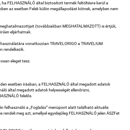
, ha FELHASZNÁLÓ által biztosított termék feltöltésre kerül a
bben az esetben Felek külön megállapodást kötnek, amelyben nem
 meghatalmazottjait (továbbiakban MEGHATALMAZOTT) is értjük,
örűen eljárhatnak.
 használatára vonatkozóan TRAVELORIGO a TRAVELIUM
 rendelkezik.
osan eleget tesz.
nden esetben írásban, a FELHASZNÁLÓ által megadott adatok
ló által megadott adatok helyességét ellenőrizni,
LHASZNÁLÓ felelős.
n felhasználó a „Foglalás” menüpont alatt található aktuális
 és rendeli meg azt, amellyel egyidejűleg FELHASZNÁLÓ jelen ÁSZFet