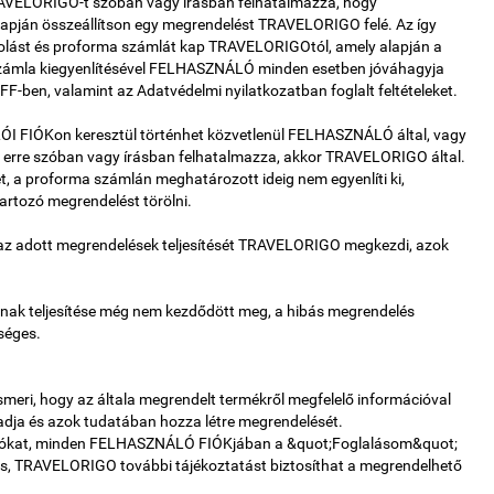
VELORIGO-t szóban vagy írásban felhatalmazza, hogy
pján összeállítson egy megrendelést TRAVELORIGO felé. Az így
lást és proforma számlát kap TRAVELORIGOtól, amely alapján a
 számla kiegyenlítésével FELHASZNÁLÓ minden esetben jóváhagyja
FF-ben, valamint az Adatvédelmi nyilatkozatban foglalt feltételeket.
I FIÓKon keresztül történhet közvetlenül FELHASZNÁLÓ által, vagy
re szóban vagy írásban felhatalmazza, akkor TRAVELORIGO által.
a proforma számlán meghatározott ideig nem egyenlíti ki,
rtozó megrendelést törölni.
 az adott megrendelések teljesítését TRAVELORIGO megkezdi, azok
ak teljesítése még nem kezdődött meg, a hibás megrendelés
séges.
eri, hogy az általa megrendelt termékről megfelelő információval
adja és azok tudatában hozza létre megrendelését.
iókat, minden FELHASZNÁLÓ FIÓKjában a &quot;Foglalásom&quot;
s, TRAVELORIGO további tájékoztatást biztosíthat a megrendelhető