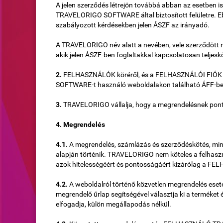
A jelen szerződés létrejön továbbá abban az esetben is
TRAVELORIGO SOFTWARE által biztosított felületre. E
szabályozott kérdésekben jelen ÁSZF az irányadó.
A TRAVELORIGO név alatt a nevében, vele szerződött
akik jelen ÁSZF-ben foglaltakkal kapcsolatosan teljesk
2.
FELHASZNÁLÓK köréről, és a FELHASZNÁLÓI FIÓK
SOFTWARE-t használó weboldalakon található ÁFF-ben
3.
TRAVELORIGO vállalja, hogy a megrendelésnek pont
4. Megrendelés
4.1.
A megrendelés, számlázás és szerződéskötés, mi
alapján történik. TRAVELORIGO nem köteles a felhaszná
azok hitelességéért és pontosságáért kizárólag a FE
4.2.
A weboldalról történő közvetlen megrendelés eseté
megrendelő űrlap segítségével választja ki a terméket
elfogadja, külön megállapodás nélkül.