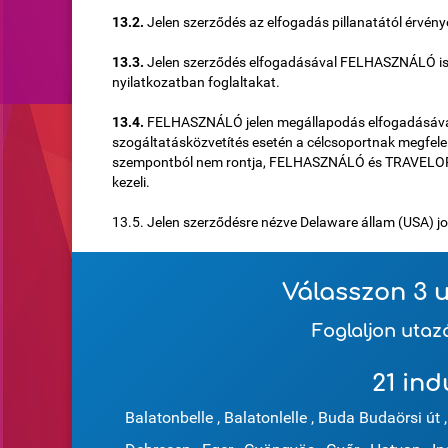
13.2.
Jelen szerződés az elfogadás pillanatától érvé
13.3.
Jelen szerződés elfogadásával FELHASZNÁLÓ ism
nyilatkozatban foglaltakat.
13.4.
FELHASZNÁLÓ jelen megállapodás elfogadásával
szogáltatásközvetítés esetén a célcsoportnak megfele
szempontból nem rontja, FELHASZNÁLÓ és TRAVELORIG
kezeli.
13.5. Jelen szerződésre nézve Delaware állam (USA) j
Válasszon 3 u
Foglaljon uta
21 ind
Balatonbelle
,
Balatonlelle
,
Buda Budaörsi út
,