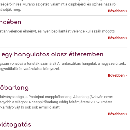
géről híres Murano szigetét, valamint a csipkéjéről és színes házairól
nthetjük meg.
Bővebben »
encében
tlan velencei élményt, és nyerj bepillantást Velence kulisszák mögötti
Bővebben »
a egy hangulatos olasz étteremben
igazán vonzóvá a turisták számára? A fantasztikus hangulat, a nagyszerű ízek,
 egyedülálló és varázslatos környezet.
Bővebben »
kőbarlang
ű látványossága, a Postojnai-cseppkőbarlang! A barlang (Szlovén neve:
gyobb a világon! A cseppkőbarlang eddig feltárt járatai 20 570 méter
a folyó vájt ki sok sok évmillió alatt.
Bővebben »
ylátogatás