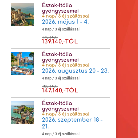
Észak-Itália
gyöngyszemei
4 nap/ 3 éj szállással
2026. május 1 - 4.
4 nap / 3 éj szállással
175.140,-
139.140,-TÓL
Észak-Itália
gyöngyszemei
4 nap/ 3 éj szállással
2026. augusztus 20 - 23.
4 nap / 3 éj szállással
183.140,-
147.140,-TÓL
Észak-Itália
gyöngyszemei
4 nap/ 3 éj szállással
2026. szeptember 18 -
21.
4 nap / 3 éj szállással