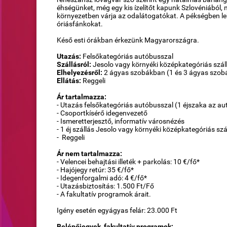
éhségünket, még egy kis ízelítőt kapunk Szlovéniából,
környezetben várja az odalátogatókat. A pékségben le
óriásfánkokat.
Késő esti órákban érkezünk Magyarországra.
Utazás:
Felsőkategóriás autóbusszal
Szállásról:
Jesolo vagy környéki középkategóriás szál
Elhelyezésről:
2 ágyas szobákban (1 és 3 ágyas szobá
Ellátás:
Reggeli
Ár tartalmazza:
- Utazás felsőkategóriás autóbusszal (1 éjszaka az a
- Csoportkísérő idegenvezető
- Ismeretterjesztő, informatív városnézés
- 1 éj szállás Jesolo vagy környéki középkategóriás s
- Reggeli
Ár nem tartalmazza:
- Velencei behajtási illeték + parkolás: 10 €/fő*
- Hajójegy retúr: 35 €/fő*
- Idegenforgalmi adó: 4 €/fő*
- Utazásbiztosítás: 1.500 Ft/Fő
- A fakultatív programok árait.
Igény esetén egyágyas felár: 23.000 Ft
Belépőjegyek, fakultatív programok: