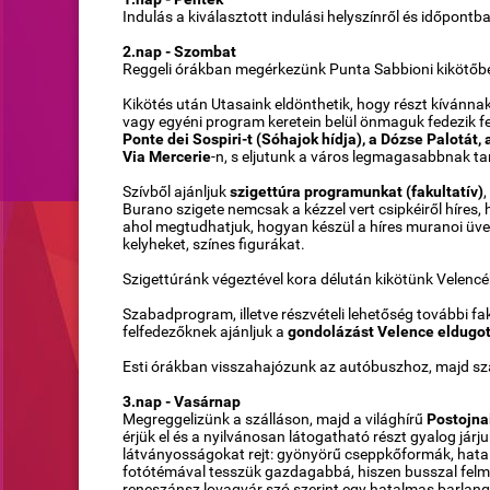
Indulás a kiválasztott indulási helyszínről és időpont
2.nap - Szombat
Reggeli órákban megérkezünk Punta Sabbioni kikötőb
Kikötés után Utasaink eldönthetik, hogy részt kívánna
vagy egyéni program keretein belül önmaguk fedezik fe
Ponte dei Sospiri-t (Sóhajok hídja), a Dózse Palotát, 
Via Mercerie
-n, s eljutunk a város legmagasabbnak tar
Szívből ajánljuk
szigettúra programunkat (fakultatív)
Burano szigete nemcsak a kézzel vert csipkéiről híres,
ahol megtudhatjuk, hogyan készül a híres muranoi üveg
kelyheket, színes figurákat.
Szigettúránk végeztével kora délután kikötünk Velencé
Szabadprogram, illetve részvételi lehetőség további f
felfedezőknek ajánljuk a
gondolázást Velence eldugot
Esti órákban visszahajózunk az autóbuszhoz, majd szá
3.nap - Vasárnap
Megreggelizünk a szálláson, majd a világhírű
Postojna
érjük el és a nyilvánosan látogatható részt gyalog jár
látványosságokat rejt: gyönyörű cseppkőformák, hatal
fotótémával tesszük gazdagabbá, hiszen busszal felm
reneszánsz lovagvár szó szerint egy hatalmas barlangb