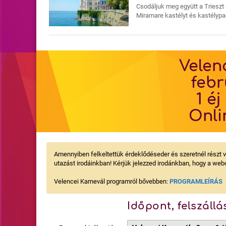
Csodáljuk meg együtt a Trieszt k
Miramare kastélyt és kastélypa
Velen
febr
1 éj
Onli
Amennyiben felkeltettük érdeklődéseder és szeretnél részt 
utazást irodáinkban! Kérjük jelezzed irodánkban, hogy a webo
Velencei Karnevál programról bővebben:
PROGRAMLEÍRÁS
Időpont, felszállá