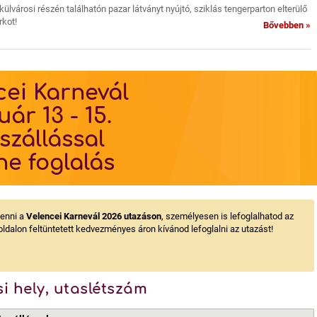
ülvárosi részén találhatón pazar látványt nyújtó, sziklás tengerparton elterülő
rkot!
Bővebben »
cei Karnevál
uár 13 - 15.
 szállással
ne foglalás
venni a
Velencei Karnevál 2026 utazáson
, személyesen is lefoglalhatod az
ldalon feltüntetett kedvezményes áron kívánod lefoglalni az utazást!
si hely, utaslétszám