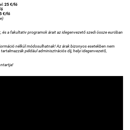
el:
25 €/fő
fő
5 €/fő
e)
ót, és a fakultativ programok árait az idegenvezető szedi össze euróban
 információ nélkül módosulhatnak! Az árak bizonyos esetekben nem
 tartalmazzák például adminisztrációs díj, helyi idegenvezető,
ntartja!