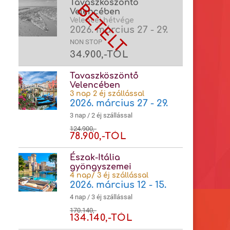
Tavaszköszöntő
Velencében
Velencei hétvége
2026. március 27 - 29.
NON STOP
34.900,-TÓL
Tavaszköszöntő
Velencében
3 nap 2 éj szállással
2026. március 27 - 29.
3 nap / 2 éj szállással
124.900,-
78.900,-TÓL
Észak-Itália
gyöngyszemei
4 nap/ 3 éj szállással
2026. március 12 - 15.
4 nap / 3 éj szállással
170.140,-
134.140,-TÓL