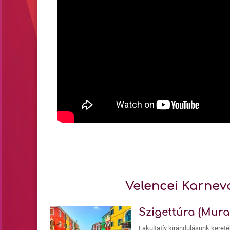
Velencei Karnev
Szigettúra (Mur
Fakultatív kirándulásunk kereté