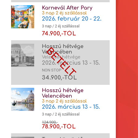
Karnevál After Pary
3 nap 2 éj szállással
2026. február 20 - 22.
3 nap / 2 éj szállással
74.900,-TÓL
Hosszú hétvége
Velencében
Velencei hétvége
2026. március 13 - 15.
NON STOP
34.900,-TÓL
Hosszú hétvége
Velencében
3 nap 2 éj szállással
2026. március 13 - 15.
3 nap / 2 éj szállással
124.900,-
78.900,-TÓL