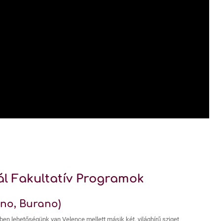
ál Fakultatív Programok
ano, Burano)
ben lehetőségünk van Velence mellett másik két, világhírű sziget