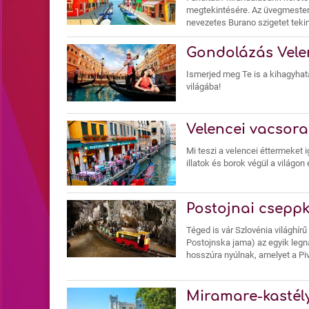
megtekintésére. Az üvegmestersé
nevezetes Burano szigetet teki
Gondolázás Vel
Ismerjed meg Te is a kihagyhata
világába!
Velencei vacsor
Mi teszi a velencei éttermeket 
illatok és borok végül a világon
Postojnai csepp
Téged is vár Szlovénia világhír
Postojnska jama) az egyik legna
hosszúra nyúlnak, amelyet a Pivk
Miramare-kastél