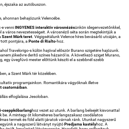
ban, éjszaka az autóbuszon.
e, ahonnan behajózunk Velencébe.
k-e venni
INGYENES interaktív városnézés
ünkön idegenvezetőnkkel,
l a város nevezetességeit. A városnéző séta során megtekintjük a
a Szent Márk teret
. Végigsétálunk Velence híres bevásárló utcáján, a
tott pontjára, a
Ponte di Rialto
-hoz.
, ahol Travelorigo-s külön hajóval először Burano szigetére hajózunk.
 hanem jókedvre derítő színes házairól is. A következő sziget Murano,
, egy üvegfúvó mester előttünk készíti el a szebbnél szebb
ben, a Szent Márk tér közelében.
akultatív programjainkon. Romantikára vágyóknak illetve
t csatornáiban
.
llás elfoglalása Jesoloban.
i-cseppkőbarlang
hoz vezet az utunk. A barlang belsejét kisvonattal
juk be. A mintegy öt kilométeres barlangszakasz csodálatos
mas termek és föld alatti járatok várnak ránk. Utunkat nagyszerű
együnk a nagyszerű látványt nyújtó
Predjama kastély
hoz. A
a épült, lenyűgöző látványosság. Hazafelé, hogy csillapítsuk