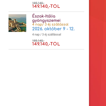
185.140,-
149.140,-TÓL
Észak-Itália
gyöngyszemei
4 nap/ 3 éj szállással
2026. október 9 - 12.
4 nap / 3 éj szállással
185.140,-
149.140,-TÓL