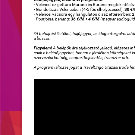
- Velencei szigettúra Murano és Burano megtekintésév
- Gondolázás Velencében (4-5 fős elhelyezéssel):
30 €/
- Velencei vacsora egy hangulatos olasz étteremben:
2
- Postjojnai barlang:
36 €/fő + 4 €/fő
(magyar audioguid
*
A behajtási illetéket, hajójegyet, az idegenforgalmi ad
a buszon.
Figyelem!
A belépők ára tájékoztató jellegű, előzetes
csak a belépőjegyeket, hanem a járulékos költségeket is
szervezési költség, csoportbejelentés, transzfer stb.
A programváltozás jogát a TravelOrigo Utazási Iroda fen