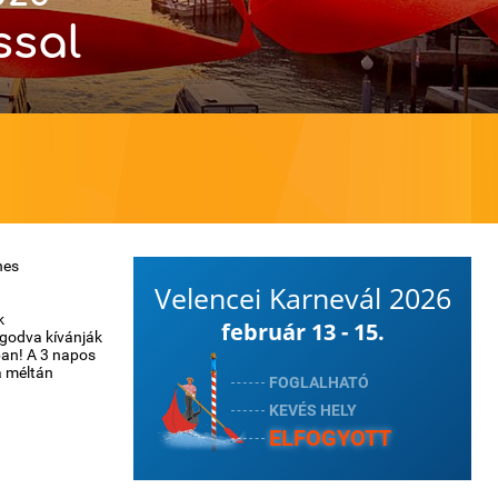
ssal
nes
Velencei Karnevál 2026
k
február 13 - 15.
godva kívánják
ban! A 3 napos
a méltán
FOGLALHATÓ
KEVÉS HELY
ELFOGYOTT