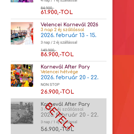
4 nap / 1 éj szállással
84.900,-
61.900,-TÓL
Velencei Karnevál 2026
3 nap 2 éj szállással
2026. február 13 - 15.
3 nap / 2 éj szállással
149.900,-
86.900,-TÓL
Karnevál After Pary
Velencei hétvége
2026. február 20 - 22.
NON STOP
26.900,-TÓL
Karnevál After Pary
3 nap 1 éj szállással
2026. február 20 - 22.
3 nap / 1 éj szállással
56.900,-TÓL