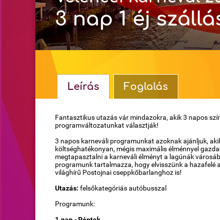
3 nap 1 éj szállá
Leírás
Foglalás
Fantasztikus utazás vár mindazokra, akik 3 napos szí
programváltozatunkat választják!
3 napos karneváli programunkat azoknak ajánljuk, aki
költséghatékonyan, mégis maximális élménnyel gazda
megtapasztalni a karneváli élményt a lagúnák városá
programunk tartalmazza, hogy elvisszünk a hazafelé 
világhírű Postojnai cseppkőbarlanghoz is!
Utazás:
felsőkategóriás autóbusszal
Programunk:
1.nap - Péntek