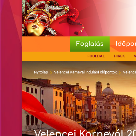
Foglalás
Időpo
FŐOLDAL
HÍREK
V
Nyitólap
Velencei Karnevál indulási időpontok
Velence
Velencei Karnevál 2