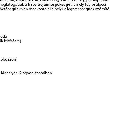
 meglátogatjuk a híres
trojannei pékséget
, amely festői alpesi
hetőségünk van megkóstolni a helyi jellegzetességnek számító
loda
k lekérésre)
utóbuszon)
zálláshelyen, 2 ágyas szobában