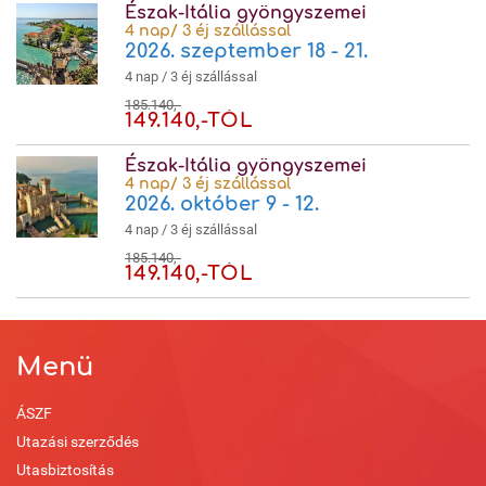
Észak-Itália gyöngyszemei
4 nap/ 3 éj szállással
2026. szeptember 18 - 21.
4 nap / 3 éj szállással
185.140,-
149.140,-TÓL
Észak-Itália gyöngyszemei
4 nap/ 3 éj szállással
2026. október 9 - 12.
4 nap / 3 éj szállással
185.140,-
149.140,-TÓL
Menü
ÁSZF
Utazási szerződés
Utasbiztosítás