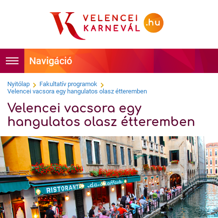
Foglalás
Főoldal
Nyitólap
Fakultatív programok
Velencei vacsora egy hangulatos olasz étteremben
Velencei vacsora egy
Időpontok
Hírek
hangulatos olasz étteremben
Velencei Karnevál története
Programok
Hírességek
Látnivalók
Tudnivalók
Képek
Kapcsolat
Videók