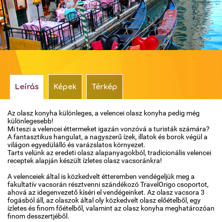
Időjárás
Térkép
Leírás
Képek
Térkép
Az olasz konyha különleges, a velencei olasz konyha pedig még
különlegesebb!
Mi teszi a velencei éttermeket igazán vonzóvá a turisták számára?
A fantasztikus hangulat, a nagyszerű ízek, illatok és borok végül a
világon egyedülálló és varázslatos környezet.
Tarts velünk az eredeti olasz alapanyagokból, tradicionális velencei
receptek alapján készült ízletes olasz vacsoránkra!
A velenceiek által is közkedvelt étteremben vendégeljük meg a
fakultatív vacsorán résztvenni szándékozó TravelOrigo csoportot,
ahová az idegenvezető kíséri el vendégeinket. Az olasz vacsora 3
fogásból áll, az olaszok által oly közkedvelt olasz előételből, egy
ízletes és finom főételből, valamint az olasz konyha meghatározóan
finom desszertjéből.