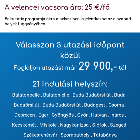
A velencei vacsora ára: 25 €/fő
Fakultatív programjainkra a helyszinen is jelentkezhetsz a szabad
helyek függvényében.
Válasszon 3 utazási időpont
közül
29 900,-
Foglaljon utazást már
tól
21 indulási helyszín:
Balatonbelle
,
Balatonlelle
,
Buda Budaörsi út
,
Buda -
Budaörsi út
,
Buda-Budaörsi út
,
Budapest
,
Csorna
,
Debrecen
,
Eger
,
Gyöngyös
,
Győr
,
Hatvan
,
Inárcs
,
Kecskemét
,
Miskolc
,
Nagykanizsa
,
Siófok
,
Szeged
,
Székesfehérvár
,
Szombathely
,
Tatabánya