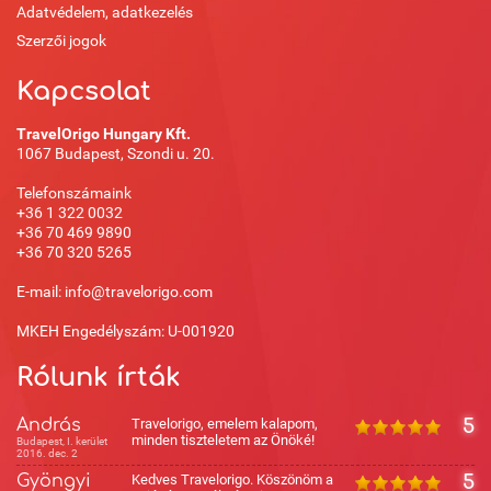
Adatvédelem, adatkezelés
Szerzői jogok
Kapcsolat
TravelOrigo Hungary Kft.
1067 Budapest, Szondi u. 20.
Telefonszámaink
+36 1 322 0032
+36 70 469 9890
+36 70 320 5265
E-mail: info@travelorigo.com
MKEH Engedélyszám: U-001920
Rólunk írták
András
Travelorigo, emelem kalapom,
5
minden tiszteletem az Önöké!
Budapest, I. kerület
2016. dec. 2
Gyöngyi
Kedves Travelorigo. Köszönöm a
5