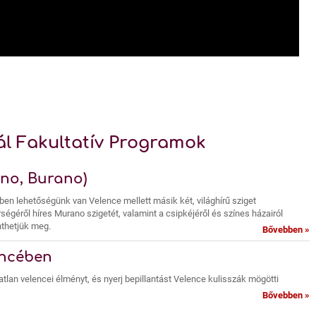
ál Fakultatív Programok
ano, Burano)
ben lehetőségünk van Velence mellett másik két, világhírű sziget
géről híres Murano szigetét, valamint a csipkéjéről és színes házairól
nthetjük meg.
Bővebben »
encében
tlan velencei élményt, és nyerj bepillantást Velence kulisszák mögötti
Bővebben »