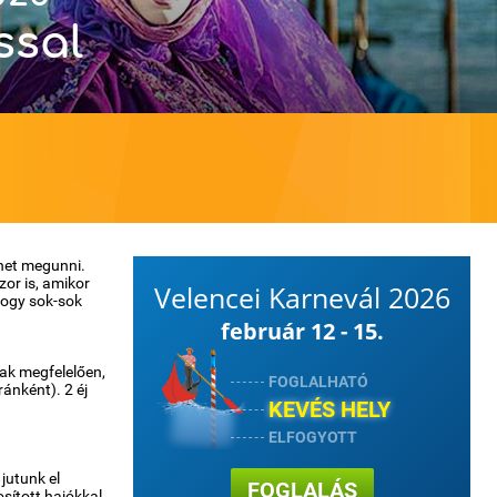
ssal
ehet megunni.
zor is, amikor
Velencei Karnevál 2026
hogy sok-sok
február 12 - 15.
nak megfelelően,
FOGLALHATÓ
ánként). 2 éj
KEVÉS HELY
ELFOGYOTT
 jutunk el
FOGLALÁS
osított hajókkal