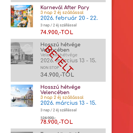
Karnevál After Pary
3 nap 2 éj szállással
2026. február 20 - 22.
3 nap / 2 éj szállással
74.900,-TÓL
Hosszú hétvége
Velencében
Velencei hétvége
2026. március 13 - 15.
NON STOP
34.900,-TÓL
Hosszú hétvége
Velencében
3 nap 2 éj szállással
2026. március 13 - 15.
3 nap / 2 éj szállással
124.900,-
78.900,-TÓL