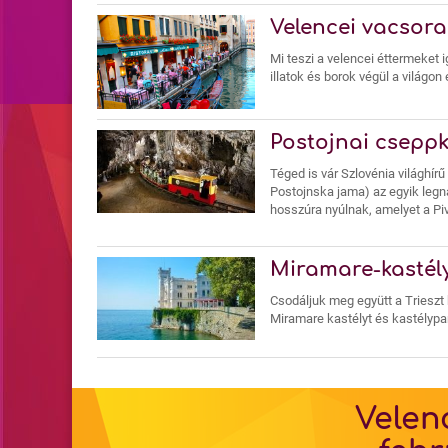
Velencei vacsor
Mi teszi a velencei éttermeket 
illatok és borok végül a világon
Postojnai csepp
Téged is vár Szlovénia világhír
Postojnska jama) az egyik legna
hosszúra nyúlnak, amelyet a Pivk
Miramare-kastél
Csodáljuk meg együtt a Trieszt k
Miramare kastélyt és kastélypa
Velen