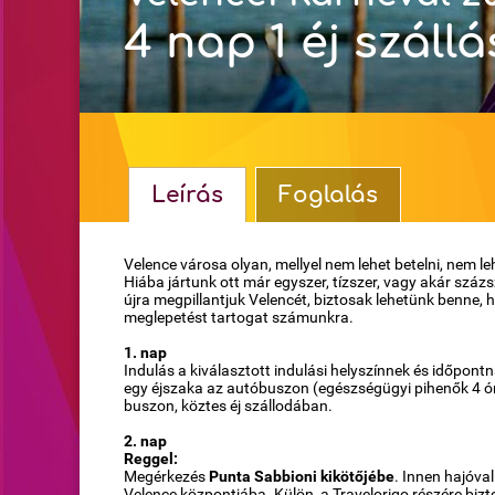
4 nap 1 éj szállá
Leírás
Foglalás
Velence városa olyan, mellyel nem lehet betelni, nem l
Hiába jártunk ott már egyszer, tízszer, vagy akár százs
újra megpillantjuk Velencét, biztosak lehetünk benne, 
meglepetést tartogat számunkra.
1. nap
Indulás a kiválasztott indulási helyszínnek és időpont
egy éjszaka az autóbuszon (egészségügyi pihenők 4 ór
buszon, köztes éj szállodában.
2. nap
Reggel:
Megérkezés
Punta Sabbioni kikötőjébe
. Innen hajóval
Velence központjába. Külön, a Travelorigo részére bizt