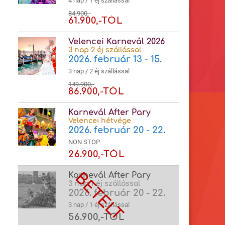
4 nap / 1 éj szállással
84.900,-
61.900,-TÓL
Velencei Karnevál 2026
3 nap 2 éj szállással
2026. február 13 - 15.
3 nap / 2 éj szállással
149.900,-
86.900,-TÓL
Karnevál After Pary
Velencei hétvége
2026. február 20 - 22.
NON STOP
26.900,-TÓL
Karnevál After Pary
3 nap 1 éj szállással
2026. február 20 - 22.
3 nap / 1 éj szállással
56.900,-TÓL