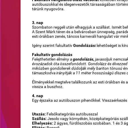
autóbuszokkal és idegenvezetők társaságában történ
térünk nyugovóra.
3. nap
Szombaton reggeli után elhagyjuk a szállást. Ismét be
A Szent Márk téren és a belvárosban ünnepség, parád
esti órákban zenés, táncos karneváli hangulat vár min
Igény szerint fakultatív
Gondolázás
i lehetőséget is kín
Fakultatív gondolázás
Felejthetetlen élmény a
gondolázás,
javasoljuk nemcsak 
évszázadok óta összefonódott. Gondolázz és élvezzed a n
miközben gondolierek dúdolják mély bariton tónusú éne
támaszkodva irányítják a 11 méter hosszúságú díszes 
Élményekkel megtelve találkozunk az esti órákban és 
vissza a buszhoz.
4. nap
Egy éjszaka az autóbuszon pihenőkkel. Visszaérkezés a 
Utazás:
Felsőkategóriás autóbusszal
Szállás:
Jesolo vagy környékén, középkategóriás szá
Elhelyezés:
2 ágyas, fürdőszobás szobában. 1 és 3 ág
Ellátás:
Reggeli