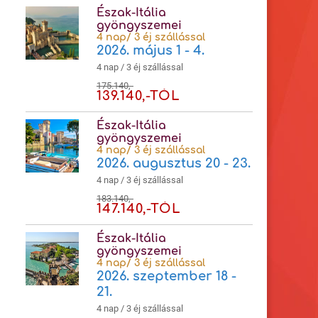
Észak-Itália
gyöngyszemei
4 nap/ 3 éj szállással
2026. május 1 - 4.
4 nap / 3 éj szállással
175.140,-
139.140,-TÓL
Észak-Itália
gyöngyszemei
4 nap/ 3 éj szállással
2026. augusztus 20 - 23.
4 nap / 3 éj szállással
183.140,-
147.140,-TÓL
Észak-Itália
gyöngyszemei
4 nap/ 3 éj szállással
2026. szeptember 18 -
21.
4 nap / 3 éj szállással