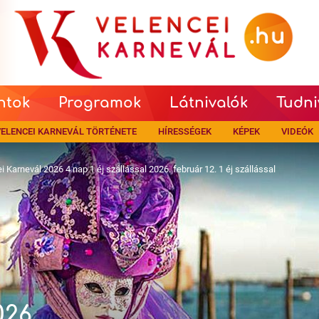
ntok
Programok
Látnivalók
Tudni
ELENCEI KARNEVÁL TÖRTÉNETE
HÍRESSÉGEK
KÉPEK
VIDEÓK
i Karnevál 2026 4 nap 1 éj szállással 2026. február 12. 1 éj szállással
026