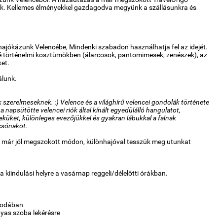
ik. Kellemes élményekkel gazdagodva megyünk a szállásunkra és
hajókázunk Velencébe, Mindenki szabadon használhatja fel az idejét.
é történelmi kosztümökben (álarcosok, pantomimesek, zenészek), az
ket.
álunk.
szerelmeseknek. :) Velence és a világhírű velencei gondolák története
apsütötte velencei riók által kínált egyedülálló hangulatot,
küket, különleges evezőjükkel és gyakran lábukkal a falnak
csónakot.
a már jól megszokott módon, különhajóval tesszük meg utunkat
kiindulási helyre a vasárnap reggeli/délelőtti órákban.
llodában
yas szoba lekérésre