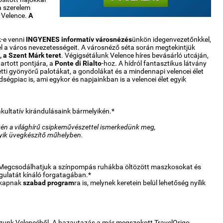
a szerelem
k Velence.
A
k-e venni
INGYENES informatív városnézés
ünkön idegenvezetőnkkel,
l a város nevezetességeit. A városnéző séta során megtekintjük
, a Szent Márk teret
. Végigsétálunk Velence híres bevásárló utcáján,
artott pontjára, a
Ponte di Rialto
-hoz. A hídról fantasztikus látvány
etti gyönyörű palotákat, a gondolákat és a mindennapi velencei élet
öldségpiac is, ami egykor és napjainkban is a velencei élet egyik
kultatív kirándulásaink bármelyikén.*
én a világhírű csipkeművészettel ismerkedünk meg,
gyik üvegkészítő műhelyben.
 Megcsodálhatjuk a színpompás ruhákba öltözött maszkosokat és
gulatát kínáló forgatagában.*
 kapnak
szabad program
ra is, melynek keretein belül lehetőség nyílik
zunk Velencéből. A hazautazás a már megszokott TravelOrigo