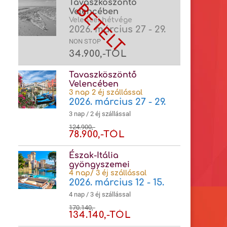
Tavaszköszöntő
Velencében
Velencei hétvége
2026. március 27 - 29.
NON STOP
34.900,-TÓL
Tavaszköszöntő
Velencében
3 nap 2 éj szállással
2026. március 27 - 29.
3 nap / 2 éj szállással
124.900,-
78.900,-TÓL
Észak-Itália
gyöngyszemei
4 nap/ 3 éj szállással
2026. március 12 - 15.
4 nap / 3 éj szállással
170.140,-
134.140,-TÓL