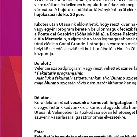
vízre szállunk és kellemes hangulatban érkezünk meg 
városába. A hajóról csodálatos látványként terül elén
hajókázási idő kb. 30 perc.
Kikötés után Utasaink eldönthetik, hogy részt kívánna
vagy egyéni program keretein belül önmaguk fedezik fe
a
Ponte dei Sospiri-t (Sóhajok hídja), a Dózse Palotát
a
Via Mercerie
-n, s eljutunk a város legmagasabbnak t
tárul elénk: a Canal Grande. Láthatjuk a csatorna mell
helyi közlekedési eszközeit is. Itt található a Hal- és Z
központja.
Délelőtt:
Velencei szabadprogram, vagy részt vehettek színes fa
* Fakultatív programjaink:
- Ajánljuk a fakultatív szigettúránkat, ahol
Burano
sziget
majd
Murano
szigetén rövid bemutatót láthatunk az e
Délután:
Kora délután
részt veszünk a karneváli forgatagban
.
elvegyülhetünk kedvünkkre a karnevál egyedülálló han
Utasaink Velencében tartózkodása során lehetőséget
szuvenír vásárlására, gasztronómiai élvezetekre.
Este:
Fakultatív hangulatos olasz vacsorát
követően kihajó