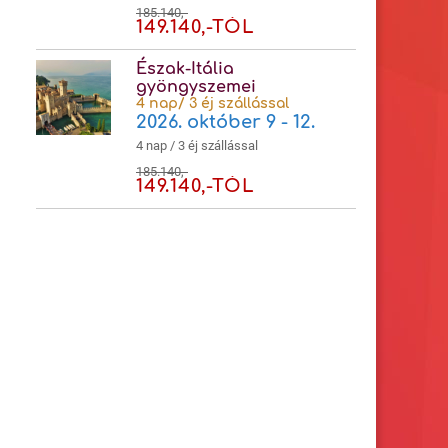
185.140,-
149.140,-TÓL
Észak-Itália
gyöngyszemei
4 nap/ 3 éj szállással
2026. október 9 - 12.
4 nap / 3 éj szállással
185.140,-
149.140,-TÓL