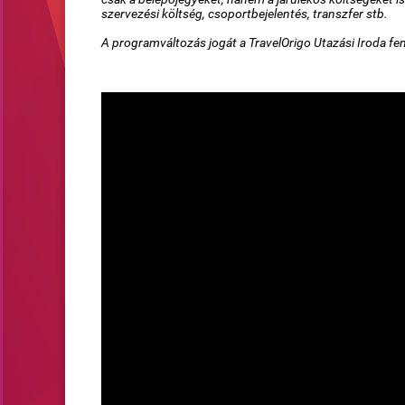
szervezési költség, csoportbejelentés, transzfer stb.
A programváltozás jogát a TravelOrigo Utazási Iroda fen