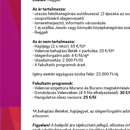
Az ár tartalmazza:
- utazás felsőkategóriás autóbusszal (2 éjszaka az a
- csoportkísérő idegenvezető
- Ismeretterjesztő, informatív városnézés
- 1 éj szállás Jesolo vagy környéki középkategóriás s
- Reggeli
Az ár nem tartalmazza:
- Hajójegy (2 x retúr): 65 €/fő*
- Velencei behajtási illeték + parkolás: 20 €/fő*
- Idegenforgalmi adó: 4 €/fő/éj*
- Utasbiztosítás: 2.000 Ft/fő
- A fakultatív programok árait.
Igény esetén egyágyas szoba felár: 23.000 Ft/éj
Fakultatív programok:
- Velencei szigettúra Murano és Burano megtekintésév
- Gondolázás Velencében (4-5 fős elhelyezéssel):
30 €/
- Hangulatos olasz vacsora:
25 €/fő
*
A behajtási illetéket, hajójegyet, az idegenforgalmi ad
a buszon.
Figyelem!
A belépők ára tájékoztató jellegű, előzetes
csak a belépőjegyeket, hanem a járulékos költségeket is