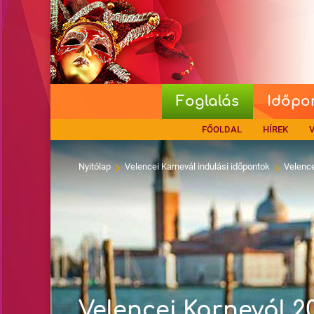
Foglalás
Időpo
FŐOLDAL
HÍREK
V
Nyitólap
Velencei Karnevál indulási időpontok
Velence
Velencei Karnevál 2