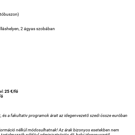
utóbuszon)
zálláshelyen, 2 ágyas szobában
el:
25 €/fő
fő
ót, és a fakultativ programok árait az idegenvezető szedi össze euróban
 információ nélkül módosulhatnak! Az árak bizonyos esetekben nem
 tartalmazzák például adminisztrációs díj, helyi idegenvezető,