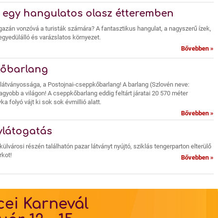
a egy hangulatos olasz étteremben
igazán vonzóvá a turisták számára? A fantasztikus hangulat, a nagyszerű ízek,
 egyedülálló és varázslatos környezet.
Bővebben »
kőbarlang
ű látványossága, a Postojnai-cseppkőbarlang! A barlang (Szlovén neve:
gyobb a világon! A cseppkőbarlang eddig feltárt járatai 20 570 méter
a folyó vájt ki sok sok évmillió alatt.
Bővebben »
ylátogatás
ülvárosi részén találhatón pazar látványt nyújtó, sziklás tengerparton elterülő
rkot!
Bővebben »
cei Karnevál