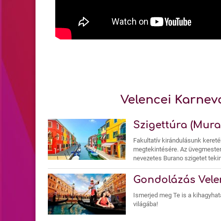
Velencei Karnev
Szigettúra (Mur
Fakultatív kirándulásunk kereté
megtekintésére. Az üvegmestersé
nevezetes Burano szigetet teki
Gondolázás Vel
Ismerjed meg Te is a kihagyhata
világába!