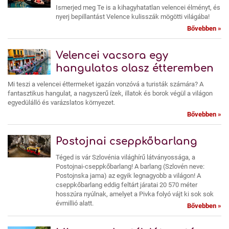
Ismerjed meg Te is a kihagyhatatlan velencei élményt, és
nyerj bepillantást Velence kulisszák mögötti világába!
Bővebben »
Velencei vacsora egy
hangulatos olasz étteremben
Mi teszi a velencei éttermeket igazán vonzóvá a turisták számára? A
fantasztikus hangulat, a nagyszerű ízek, illatok és borok végül a világon
egyedülálló és varázslatos környezet.
Bővebben »
Postojnai cseppkőbarlang
Téged is vár Szlovénia világhírű látványossága, a
Postojnai-cseppkőbarlang! A barlang (Szlovén neve:
Postojnska jama) az egyik legnagyobb a világon! A
cseppkőbarlang eddig feltárt járatai 20 570 méter
hosszúra nyúlnak, amelyet a Pivka folyó vájt ki sok sok
évmillió alatt.
Bővebben »