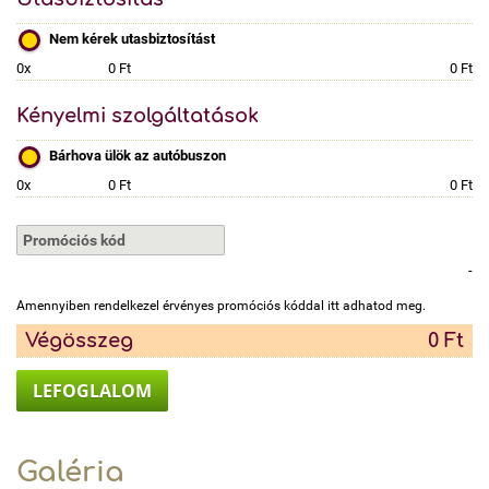
Nem kérek utasbiztosítást
0x
0 Ft
0 Ft
Kényelmi szolgáltatások
Bárhova ülök az autóbuszon
0x
0 Ft
0 Ft
-
Amennyiben rendelkezel érvényes promóciós kóddal itt adhatod meg.
Végösszeg
0 Ft
LEFOGLALOM
Galéria