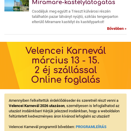
Miramare-kastélylátogatás
Csodáljuk meg együtt a Trieszt külvárosi részén
találhatón pazar látványt nyújtó, sziklás tengerparton
elterülő Miramare kastélyt és kastélyparkot!
Bővebben »
Velencei Karnevál
március 13 - 15.
2 éj szállással
Online foglalás
Amennyiben felkeltettük érdeklődéseder és szeretnél részt venni a
Velencei Karnevál 2026 utazáson
, személyesen is lefoglalhatod az
utazást irodáinkban! Kérjük jelezzed irodánkban, hogy a weboldalon
feltüntetett kedvezményes áron kívánod lefoglalni az utazást!
Velencei Karnevál programról bővebben:
PROGRAMLEÍRÁS