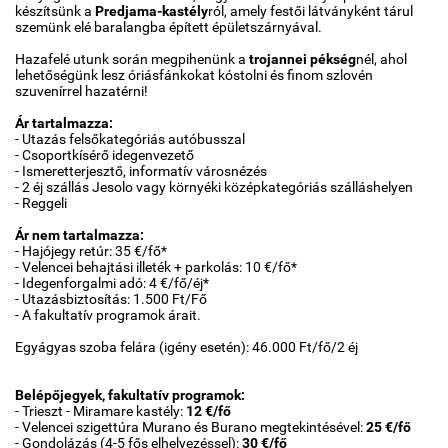
készítsünk a
Predjama-kastély
ról, amely festői látványként tárul
szemünk elé baralangba épített épületszárnyával.
Hazafelé utunk során megpihenünk a
trojannei pékség
nél, ahol
lehetőségünk lesz óriásfánkokat kóstolni és finom szlovén
szuvenírrel hazatérni!
Ár tartalmazza:
- Utazás felsőkategóriás autóbusszal
- Csoportkísérő idegenvezető
- Ismeretterjesztő, informatív városnézés
- 2 éj szállás Jesolo vagy környéki középkategóriás szálláshelyen
- Reggeli
Ár nem tartalmazza:
- Hajójegy retúr: 35 €/fő*
- Velencei behajtási illeték + parkolás: 10 €/fő*
- Idegenforgalmi adó: 4 €/fő/éj*
- Utazásbiztosítás: 1.500 Ft/Fő
- A fakultatív programok árait.
Egyágyas szoba felára (igény esetén): 46.000 Ft/fő/2 éj
Belépőjegyek, fakultatív programok:
- Trieszt - Miramare kastély:
12 €/fő
- Velencei szigettúra Murano és Burano megtekintésével:
25 €/fő
- Gondolázás (4-5 fős elhelyezéssel):
30
€/fő