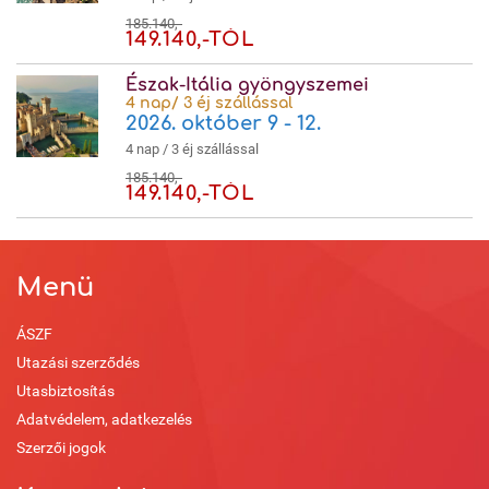
185.140,-
149.140,-TÓL
Észak-Itália gyöngyszemei
4 nap/ 3 éj szállással
2026. október 9 - 12.
4 nap / 3 éj szállással
185.140,-
149.140,-TÓL
Menü
ÁSZF
Utazási szerződés
Utasbiztosítás
Adatvédelem, adatkezelés
Szerzői jogok