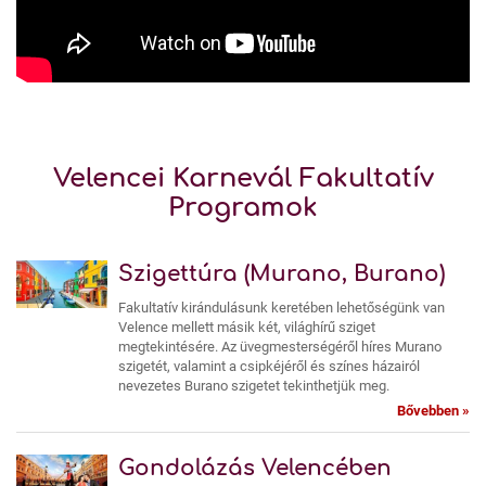
Velencei Karnevál Fakultatív
Programok
Szigettúra (Murano, Burano)
Fakultatív kirándulásunk keretében lehetőségünk van
Velence mellett másik két, világhírű sziget
megtekintésére. Az üvegmesterségéről híres Murano
szigetét, valamint a csipkéjéről és színes házairól
nevezetes Burano szigetet tekinthetjük meg.
Bővebben »
Gondolázás Velencében