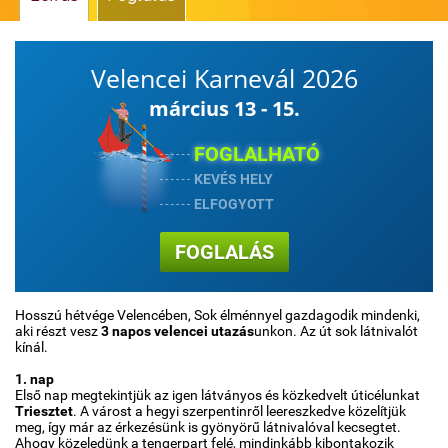
Időjárás
Velencei Karnevál 2026
Térkép
március 13 - 15.
FOGLALHATÓ
KEVÉS HELY
ELFOGYOTT
FOGLALÁS
Hosszú hétvége Velencében, Sok élménnyel gazdagodik mindenki,
aki részt vesz
3 napos velencei utazás
unkon. Az út sok látnivalót
kínál.
1. nap
Első nap megtekintjük az igen látványos és közkedvelt úticélunkat
Triesztet
. A várost a hegyi szerpentinről leereszkedve közelítjük
meg, így már az érkezésünk is gyönyörű látnivalóval kecsegtet.
Ahogy közeledünk a tengerpart felé, mindinkább kibontakozik