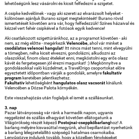
lehetőségünk lesz vásárolni és kicsit felfedezni a szigetet.
A csipke kedvelőinek - vagy aki szereti az elvarázsolt helyeket -
különösen ajánljuk Burano sziget megtekintését! Burano rövid
ismertetését követően arra vár, hogy felfedezzük! Színes házaival és
kézzel vert fehér csipkéivel a fotósok egyik kedvence!
Aki csatlakozott szigettúránkhoz, az a programot követően - aki
nem, az még előtte - megérkezik
Velencébe,
ahol vár minket a
csodálatos velencei hangulat
! Itt nincs mást tenni, mint elvegyülni
a tömegben, néha kicsit elveszni, gondolázni, alkudozni az
olaszokkal, finom olasz ételeket enni, megkóstolni egy erős olasz
kávét és fergetegesen jól érezni magunkat! :) Megkönnyítve a
gondolásokkal való küzdelmet, a TravelOrigo csoportokat előre
egyeztetett időpontban várják a gondolák, amelyre
fakultatív
program
keretében jelentkezhetsz.
Fakultatív
lehetőségként
hangulatos olasz vacsorát
kínálunk
Velencében a Dózse Palota környékén.
Este visszahajózás után foglaljuk el ismét a szállásunkat.
3. nap
Pazar látványosság vár ránk a harmadik napon, ugyanis
reggelizést és szállás elhagyást követően ellátogatunk a
Világörökség részét képező
Postojnai-cseppkőbarlang
hoz! A
barlang mélyére kisvasúttal megyünk, ahol bepillantást nyerhetünk
a barlang lélegzetelállító szépségű hatalmas csarnokaiba.
Lenyűgözve indulunk tovább, hogy a közelben fényképeket