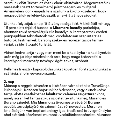
szemünk előtt Trieszt, az észak olasz kikütőváros. Idegenvezetőink
mesélnek Trieszt történelméről, jelentőségéről és múltjáról.
Amennyiben időnk engedi, ki is szállunk a kikötő közelében, hogy
megcsodáljuk és lefényképezzük a helyi látványosságokat.
Utunkat folytatjuk a nap fő látványossága felé. A kikötőtől mintegy
15 perc alatt érjük el busszal a
Miramare-kastély
parkolóját,
ahonnan rövid sétával érjük el a kastélyt. A kastélytermek eredeti
pompájukban tekinthetőek meg, csodálatosan szép intarziás
bútorok, festmények, bársonyszékek és reprezentációs termek
várják az ide látogató turistát.
Akinek kedve tartja - vagy nem ment be a kastélyba - a kastélynézés
után még jut ideje mindenkinek arra, hogy maga fedezze fel a
kastélypark meseszép növényvilágát, tavait, szobrait.
Kellemes trieszti kikapcsolódásunkat követően folytatjuk utunkat a
szállásig, ahol megvacsorázunk.
2. nap
Másnap a reggelit követően a kikötőben várnak ránk a TravelOrigo
különhajók. Közösen hajózunk be Velencébe, vagy akinek kedve
tartja, előtte csatlakozhat
fakultatív Velencei szigettúrá
nkhoz,
amely során két fantasztikus szigetet tekintünk meg, Murano és
Burano szigetét. Míg
Murano
az üvegmesterségéről,
Burano
csodálatos csipkéjéről és színes házairól nevezetes. Muranon
lehetőségünk van bepillantani egy igazi tradícionális üvegműhelybe,
ahol előttünk készítenek muranoi üvegkülönlegességeket. Muranon