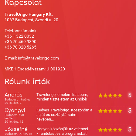
Kapcsolat
TravelOrigo Hungary Kft.
1067 Budapest, Szondi u. 20.
Telefonszámaink
+36 1 322 0032
+36 70 469 9890
+36 70 320 5265
E-mail: info@travelorigo.com
MKEH Engedélyszám: U-001920
Rólunk írták
András
Travelorigo, emelem kalapom,
5
minden tiszteletem az Önöké!
Budapest, I. kerület
2016. dec. 2
Gyöngyi
Kedves Travelorigo. Köszönöm a
5
saját és osztálytársaim
Budapest, XVII.
kerület
nevében...
2016. dec. 12
Józsefné
Nagyon köszönjük az velencei
5
kirándulást és a programokat!
Budapest, IX. kerület