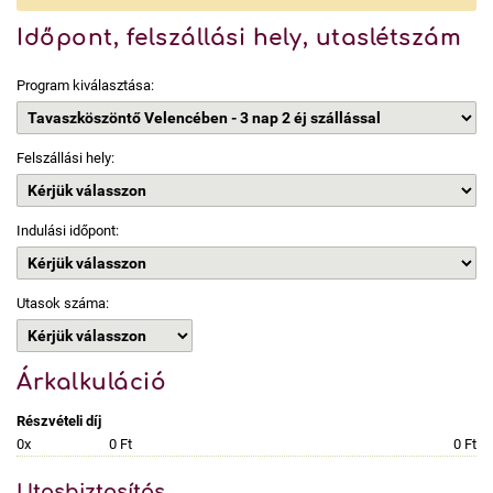
Időpont, felszállási hely, utaslétszám
Program kiválasztása:
Felszállási hely:
Indulási időpont:
Utasok száma:
Árkalkuláció
Részvételi díj
0x
0 Ft
0 Ft
Utasbiztosítás