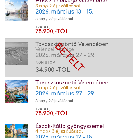
Hosszú hétvége Velencében
3 nap 2 éj szállással
2026. március 13 - 15.
3 nap / 2 éj szállással
124.900,-
78.900,-TÓL
Tavaszköszöntő Velencében
Velencei hétvége
2026. március 27 - 29.
NON STOP
34.900,-TÓL
Tavaszköszöntő Velencében
3 nap 2 éj szállással
2026. március 27 - 29.
3 nap / 2 éj szállással
124.900,-
78.900,-TÓL
Észak-Itália gyöngyszemei
4 nap/ 3 éj szállással
2026. március 12 - 15.