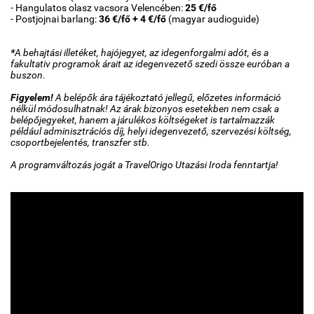
- Hangulatos olasz vacsora Velencében:
25 €/fő
- Postjojnai barlang:
36 €/fő + 4 €/fő
(magyar audioguide)
*
A behajtási illetéket, hajójegyet, az idegenforgalmi adót, és a
fakultativ programok árait az idegenvezető szedi össze euróban a
buszon.
Figyelem!
A belépők ára tájékoztató jellegű, előzetes információ
nélkül módosulhatnak! Az árak bizonyos esetekben nem csak a
belépőjegyeket, hanem a járulékos költségeket is tartalmazzák
például adminisztrációs díj, helyi idegenvezető, szervezési költség,
csoportbejelentés, transzfer stb.
A programváltozás jogát a TravelOrigo Utazási Iroda fenntartja!