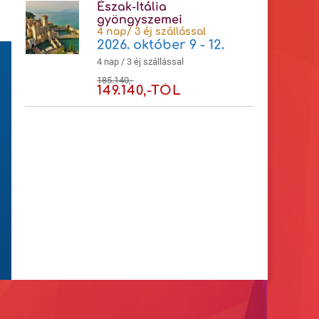
Észak-Itália
gyöngyszemei
4 nap/ 3 éj szállással
2026. október 9 - 12.
4 nap / 3 éj szállással
185.140,-
149.140,-TÓL