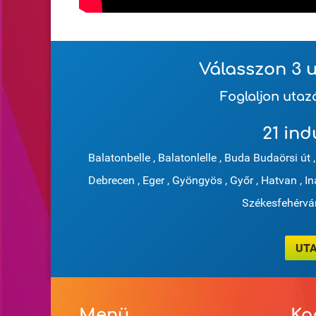
Válasszon 3 u
Foglaljon uta
21 ind
Balatonbelle
,
Balatonlelle
,
Buda Budaörsi út
,
Debrecen
,
Eger
,
Gyöngyös
,
Győr
,
Hatvan
,
In
Székesfehérvá
UTA
Menü
Ka