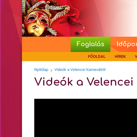
Foglalás
Időpo
FŐOLDAL
HÍREK
V
Nyitólap
Videók a Velencei Karneválról
Videók a Velencei