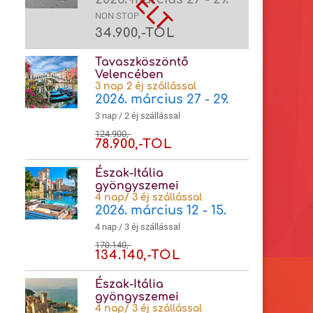
NON STOP
34.900,-TÓL
Tavaszköszöntő
Velencében
3 nap 2 éj szállással
2026. március 27 - 29.
3 nap / 2 éj szállással
124.900,-
78.900,-TÓL
Észak-Itália
gyöngyszemei
4 nap/ 3 éj szállással
2026. március 12 - 15.
4 nap / 3 éj szállással
170.140,-
134.140,-TÓL
Észak-Itália
gyöngyszemei
4 nap/ 3 éj szállással