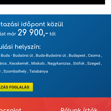
tazási időpont közül
29 900,-
zást már
tól
ulási helyszín:
Buda - Budaörsi út
,
Buda-Budaörsi út
,
Budapest
,
Csorna
,
árcs
,
Kecskemét
,
Miskolc
,
Nagykanizsa
,
Siófok
,
Szeged
,
r
,
Szombathely
,
Tatabánya
ZÁS FOGLALÁS
pcsolat
Rólunk írták