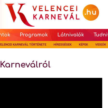
ntok
Programok
Látnivalók
Tudni
ELENCEI KARNEVÁL TÖRTÉNETE
HÍRESSÉGEK
KÉPEK
VIDEÓK
 Karneválról