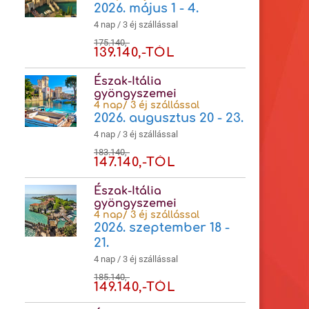
2026. május 1 - 4.
4 nap / 3 éj szállással
175.140,-
139.140,-TÓL
Észak-Itália
gyöngyszemei
4 nap/ 3 éj szállással
2026. augusztus 20 - 23.
4 nap / 3 éj szállással
183.140,-
147.140,-TÓL
Észak-Itália
gyöngyszemei
4 nap/ 3 éj szállással
2026. szeptember 18 -
21.
4 nap / 3 éj szállással
185.140,-
149.140,-TÓL