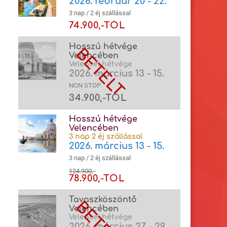
2026. február 20 - 22.
3 nap / 2 éj szállással
74.900,-TÓL
Hosszú hétvége
Velencében
Velencei hétvége
2026. március 13 - 15.
NON STOP
34.900,-TÓL
Hosszú hétvége
Velencében
3 nap 2 éj szállással
2026. március 13 - 15.
3 nap / 2 éj szállással
124.900,-
78.900,-TÓL
Tavaszköszöntő
Velencében
Velencei hétvége
2026. március 27 - 29.