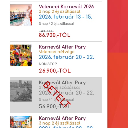
Velencei Karnevál 2026
3 nap 2 éj szállással
2026. február 13 - 15.
3 nap / 2 éj szállással
149.900,-
86.900,-TÓL
Karnevál After Pary
Velencei hétvége
2026. február 20 - 22.
NON STOP
26.900,-TÓL
Karnevál After Pary
3 nap 1 éj szállással
2026. február 20 - 22.
3 nap / 1 éj szállással
56.900,-TÓL
Karnevál After Pary
3 nap 2 éj szállással