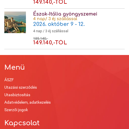
149.140,-TÓL
Észak-Itália gyöngyszemei
4 nap/ 3 éj szállással
2026. október 9 - 12.
4 nap / 3 éj szállással
185.140,-
149.140,-TÓL
Menü
ÁSZF
Utazási szerződés
Utasbiztosítás
Adatvédelem, adatkezelés
Szerzői jogok
Kapcsolat