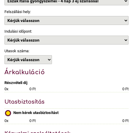
Felszállási hely:
Indulási időpont:
Utasok száma:
Árkalkuláció
Részvételi díj
0x
0 Ft
0 Ft
Utasbiztosítás
Nem kérek utasbiztosítást
0x
0 Ft
0 Ft