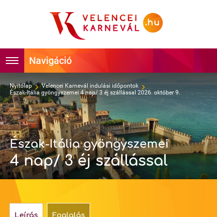
Foglalás
Főoldal
Nyitólap
Velencei Karnevál indulási időpontok
Észak-Itália gyöngyszemei 4 nap/ 3 éj szállással 2026. október 9.
Időpontok
Hírek
Velencei Karnevál története
Programok
Észak-Itália gyöngyszemei
4 nap/ 3 éj szállással
Hírességek
Látnivalók
Tudnivalók
Képek
Kapcsolat
Videók
Leírás
Foglalás