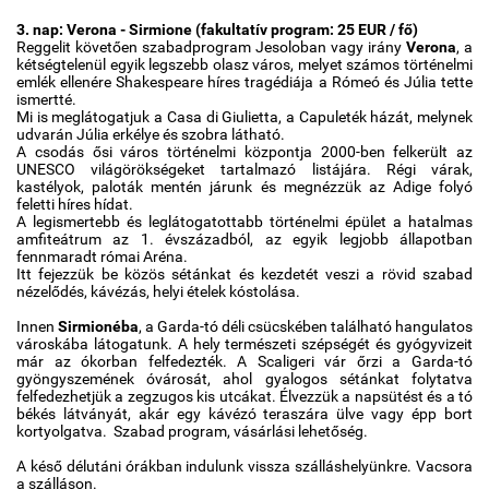
3. nap: Verona - Sirmione (fakultatív program: 25 EUR / fő)
Reggelit követően szabadprogram Jesoloban vagy irány
Verona
, a
kétségtelenül egyik legszebb olasz város, melyet számos történelmi
emlék ellenére Shakespeare híres tragédiája a Rómeó és Júlia tette
ismertté.
Mi is meglátogatjuk a Casa di Giulietta, a Capuleték házát, melynek
udvarán Júlia erkélye és szobra látható.
A csodás ősi város történelmi központja 2000-ben felkerült az
UNESCO világörökségeket tartalmazó listájára. Régi várak,
kastélyok, paloták mentén járunk és megnézzük az Adige folyó
feletti híres hídat.
A legismertebb és leglátogatottabb történelmi épület a hatalmas
amfiteátrum az 1. évszázadból, az egyik legjobb állapotban
fennmaradt római Aréna.
Itt fejezzük be közös sétánkat és kezdetét veszi a rövid szabad
nézelődés, kávézás, helyi ételek kóstolása.
Innen
Sirmionéba
, a Garda-tó déli csücskében található hangulatos
városkába látogatunk. A hely természeti szépségét és gyógyvizeit
már az ókorban felfedezték. A Scaligeri vár őrzi a Garda-tó
gyöngyszemének óvárosát, ahol gyalogos sétánkat folytatva
felfedezhetjük a zegzugos kis utcákat. Élvezzük a napsütést és a tó
békés látványát, akár egy kávézó teraszára ülve vagy épp bort
kortyolgatva. Szabad program, vásárlási lehetőség.
A késő délutáni órákban indulunk vissza szálláshelyünkre. Vacsora
a szálláson.