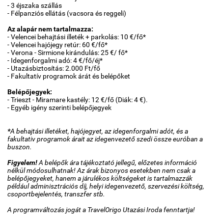
- 3 éjszaka szállás
- Félpanziós ellátás (vacsora és reggeli)
Az alapár nem tartalmazza:
- Velencei behajtási illeték + parkolás: 10 €/fő*
- Velencei hajójegy retúr: 60 €/fő*
- Verona - Sirmione kirándulás: 25 €/ fő*
- Idegenforgalmi adó: 4 €/fő/éj*
- Utazásbiztosítás: 2.000 Ft/fő
- Fakultatív programok árát és belépőket
Belépőjegyek:
- Trieszt - Miramare kastély: 12 €/fő (Diák: 4 €).
- Egyéb igény szerinti belépőjegyek
*
A behajtási illetéket, hajójegyet, az idegenforgalmi adót, és a
fakultativ programok árait az idegenvezető szedi össze euróban a
buszon.
Figyelem!
A belépők ára tájékoztató jellegű, előzetes információ
nélkül módosulhatnak! Az árak bizonyos esetekben nem csak a
belépőjegyeket, hanem a járulékos költségeket is tartalmazzák
például adminisztrációs díj, helyi idegenvezető, szervezési költség,
csoportbejelentés, transzfer stb.
A programváltozás jogát a TravelOrigo Utazási Iroda fenntartja!