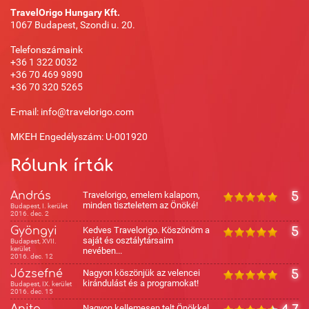
TravelOrigo Hungary Kft.
1067 Budapest, Szondi u. 20.
Telefonszámaink
+36 1 322 0032
+36 70 469 9890
+36 70 320 5265
E-mail: info@travelorigo.com
MKEH Engedélyszám: U-001920
Rólunk írták
András
Travelorigo, emelem kalapom,
5
minden tiszteletem az Önöké!
Budapest, I. kerület
2016. dec. 2
Gyöngyi
Kedves Travelorigo. Köszönöm a
5
saját és osztálytársaim
Budapest, XVII.
kerület
nevében...
2016. dec. 12
Józsefné
Nagyon köszönjük az velencei
5
kirándulást és a programokat!
Budapest, IX. kerület
2016. dec. 15
Anita
Nagyon kellemesen telt Önökkel