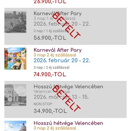
26.900,-TÓL
Karnevál After Pary
3 nap 1 éj szállással
2026. február 20 - 22.
3 nap / 1 éj szállással
56.900,-TÓL
Karnevál After Pary
3 nap 2 éj szállással
2026. február 20 - 22.
3 nap / 2 éj szállással
74.900,-TÓL
Hosszú hétvége Velencében
Velencei hétvége
2026. március 13 - 15.
NON STOP
34.900,-TÓL
Hosszú hétvége Velencében
3 nap 2 éj szállással