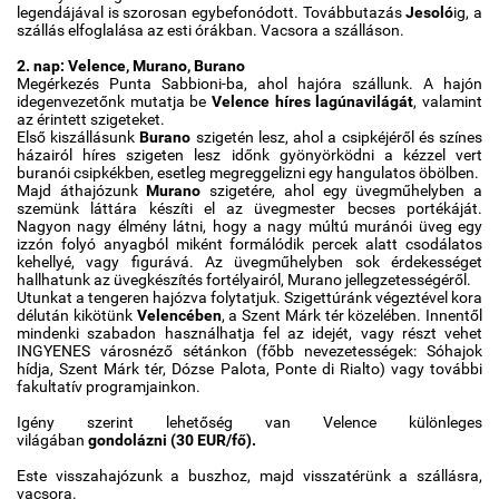
legendájával is szorosan egybefonódott. Továbbutazás
Jesoló
ig, a
szállás elfoglalása az esti órákban. Vacsora a szálláson.
2. nap: Velence, Murano, Burano
Megérkezés Punta Sabbioni-ba, ahol hajóra szállunk. A hajón
idegenvezetőnk mutatja be
Velence híres lagúnavilágát
, valamint
az érintett szigeteket.
Első kiszállásunk
Burano
szigetén lesz, ahol a csipkéjéről és színes
házairól híres szigeten lesz időnk gyönyörködni a kézzel vert
buranói csipkékben, esetleg megreggelizni egy hangulatos öbölben.
Majd áthajózunk
Murano
szigetére, ahol egy üvegműhelyben a
szemünk láttára készíti el az üvegmester becses portékáját.
Nagyon nagy élmény látni, hogy a nagy múltú muránói üveg egy
izzón folyó anyagból miként formálódik percek alatt csodálatos
kehellyé, vagy figurává. Az üvegműhelyben sok érdekességet
hallhatunk az üvegkészítés fortélyairól, Murano jellegzetességéről.
Utunkat a tengeren hajózva folytatjuk. Szigettúránk végeztével kora
délután kikötünk
Velencében
, a Szent Márk tér közelében. Innentől
mindenki szabadon használhatja fel az idejét, vagy részt vehet
INGYENES városnéző sétánkon (főbb nevezetességek: Sóhajok
hídja, Szent Márk tér, Dózse Palota, Ponte di Rialto) vagy további
fakultatív programjainkon.
Igény szerint lehetőség van Velence különleges
világában
gondolázni (30 EUR/fő).
Este visszahajózunk a buszhoz, majd visszatérünk a szállásra,
vacsora.