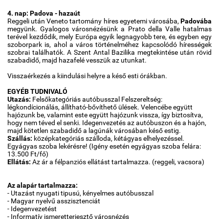
4. nap: Padova - hazaút
Reggeli után Veneto tartomány híres egyetemi városába,
Padovába
megyünk. Gyalogos városnézésünk a Prato della Valle hatalmas
terével kezdődik, mely Európa egyik legnagyobb tere, és egyben egy
szoborpark is, ahol a város történelméhez kapcsolódó hírességek
szobrai találhatók. A Szent Antal Bazilika megtekintése után rövid
szabadidő, majd hazafelé vesszük az utunkat.
Visszaérkezés a kiindulási helyre a késő esti órákban.
EGYÉB TUDNIVALÓ
Utazás:
Felsőkategóriás autóbusszal Felszereltség:
légkondícionálás, állítható-bővíthető ülések. Velencébe együtt
hajózunk be, valamint este együtt hajózunk vissza, így biztosítva,
hogy nem téved el senki. Idegenvezetés az autóbuszon és a hajón,
majd kötetlen szabadidő a lagúnák városában késő estig.
Szállás:
középkategóriás szálloda, kétágyas elhelyezéssel.
Egyágyas szoba lekérésre! (Igény esetén egyágyas szoba felára:
13.500 Ft/fő)
Ellátás:
Az ár a félpanziós ellátást tartalmazza. (reggeli, vacsora)
Az alapár tartalmazza:
- Utazást nyugati tipusú, kényelmes autóbusszal
- Magyar nyelvű asszisztenciát
- Idegenvezetést
- Informatív ismeretterjesztő városnézés