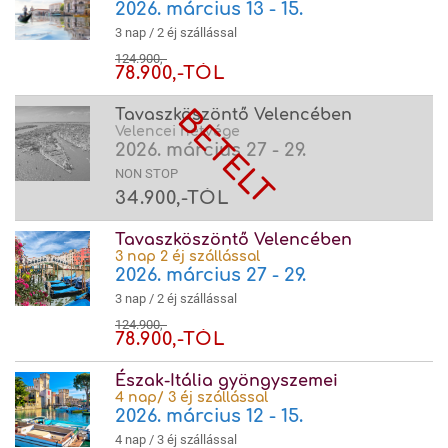
2026. március 13 - 15.
3 nap / 2 éj szállással
124.900,-
78.900,-TÓL
Tavaszköszöntő Velencében
Velencei hétvége
2026. március 27 - 29.
NON STOP
34.900,-TÓL
Tavaszköszöntő Velencében
3 nap 2 éj szállással
2026. március 27 - 29.
3 nap / 2 éj szállással
124.900,-
78.900,-TÓL
Észak-Itália gyöngyszemei
4 nap/ 3 éj szállással
2026. március 12 - 15.
4 nap / 3 éj szállással