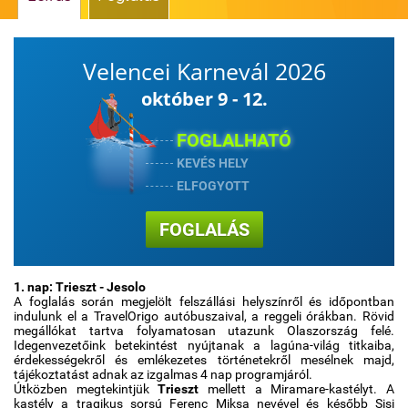
Időjárás
Velencei Karnevál 2026
Térkép
október 9 - 12.
FOGLALHATÓ
KEVÉS HELY
ELFOGYOTT
FOGLALÁS
1. nap: Trieszt - Jesolo
A foglalás során megjelölt felszállási helyszínről és időpontban
indulunk el a TravelOrigo autóbuszaival, a reggeli órákban. Rövid
megállókat tartva folyamatosan utazunk Olaszország felé.
Idegenvezetőink betekintést nyújtanak a lagúna-világ titkaiba,
érdekességekről és emlékezetes történetekről mesélnek majd,
tájékoztatást adnak az izgalmas 4 nap programjáról.
Útközben megtekintjük
Trieszt
mellett a Miramare-kastélyt. A
kastély a tragikus sorsú Ferenc Miksa nevével és később Sisi