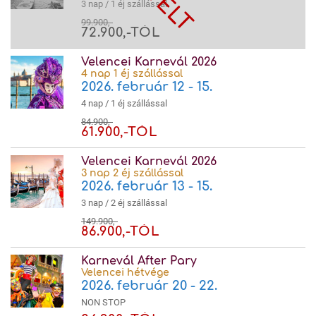
3 nap / 1 éj szállással
99.900,-
72.900,-TÓL
Velencei Karnevál 2026
4 nap 1 éj szállással
2026. február 12 - 15.
4 nap / 1 éj szállással
84.900,-
61.900,-TÓL
Velencei Karnevál 2026
3 nap 2 éj szállással
2026. február 13 - 15.
3 nap / 2 éj szállással
149.900,-
86.900,-TÓL
Karnevál After Pary
Velencei hétvége
2026. február 20 - 22.
NON STOP