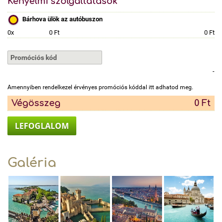
Kényelmi szolgáltatások
Bárhova ülök az autóbuszon
0x
0 Ft
0 Ft
-
Amennyiben rendelkezel érvényes promóciós kóddal itt adhatod meg.
Végösszeg
0 Ft
LEFOGLALOM
Galéria