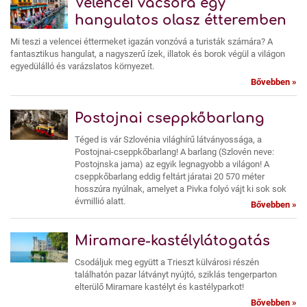
Velencei vacsora egy
hangulatos olasz étteremben
Mi teszi a velencei éttermeket igazán vonzóvá a turisták számára? A
fantasztikus hangulat, a nagyszerű ízek, illatok és borok végül a világon
egyedülálló és varázslatos környezet.
Bővebben »
Postojnai cseppkőbarlang
Téged is vár Szlovénia világhírű látványossága, a
Postojnai-cseppkőbarlang! A barlang (Szlovén neve:
Postojnska jama) az egyik legnagyobb a világon! A
cseppkőbarlang eddig feltárt járatai 20 570 méter
hosszúra nyúlnak, amelyet a Pivka folyó vájt ki sok sok
évmillió alatt.
Bővebben »
Miramare-kastélylátogatás
Csodáljuk meg együtt a Trieszt külvárosi részén
találhatón pazar látványt nyújtó, sziklás tengerparton
elterülő Miramare kastélyt és kastélyparkot!
Bővebben »