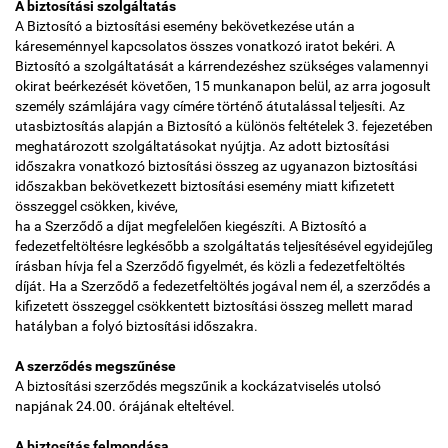
A biztosítási szolgáltatás
A Biztosító a biztosítási esemény bekövetkezése után a
káreseménnyel kapcsolatos összes vonatkozó iratot bekéri. A
Biztosító a szolgáltatását a kárrendezéshez szükséges valamennyi
okirat beérkezését követően, 15 munkanapon belül, az arra jogosult
személy számlájára vagy címére történő átutalással teljesíti. Az
utasbiztosítás alapján a Biztosító a különös feltételek 3. fejezetében
meghatározott szolgáltatásokat nyújtja. Az adott biztosítási
időszakra vonatkozó biztosítási összeg az ugyanazon biztosítási
időszakban bekövetkezett biztosítási esemény miatt kifizetett
összeggel csökken, kivéve,
ha a Szerződő a díjat megfelelően kiegészíti. A Biztosító a
fedezetfeltöltésre legkésőbb a szolgáltatás teljesítésével egyidejűleg
írásban hívja fel a Szerződő figyelmét, és közli a fedezetfeltöltés
díját. Ha a Szerződő a fedezetfeltöltés jogával nem él, a szerződés a
kifizetett összeggel csökkentett biztosítási összeg mellett marad
hatályban a folyó biztosítási időszakra.
A szerződés megszűnése
A biztosítási szerződés megszűnik a kockázatviselés utolsó
napjának 24.00. órájának elteltével.
A biztosítás felmondása