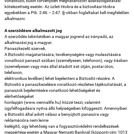
vonatkozó, külön törvényben meghatározott adatszolgáltatási
kötelezettség esetén. Az üzleti titokra és a biztosítási titokra
egyebekben a Ptk. 2:46.– 2:47. §-okban foglaltakat kell megfelelően
alkalmazni.
A szerződésre alkalmazott jog
A szerződés tekintetében a magyar jogrend az irányadó, az
alkalmazási jog a magyar.
Panaszkezelő szervek.
A Biztosító magatartására, tevékenységére vagy mulasztására
vonatkozó panaszt szóban (személyesen, telefonon), vagy írásban
(személyesen vagy más által átadott irat útján, postai úton,
telefaxon,
elektronikus levélben) lehet bejelenteni a Biztosító részére. A
Biztosító a panaszkezelésre vonatkozó részletes tájékoztatását, a
panaszok bejelentésére vonatkozó lehetőségeket és
elérhetőségeket
honlapján (www.viennalife.hu) közzé teszi, valamint
ügyfélfogadásra nyitva álló helyiségeiben kifüggeszti. Amennyiben
a Biztosító által adott válasz a benyújtott panaszra vagy
reklamációra nem lenne
kielégítő, úgy lehetőség van a fogyasztóvédelmi rendelkezések
megsértése esetén a Magyar Nemzeti Banknál (központi cím: 1013