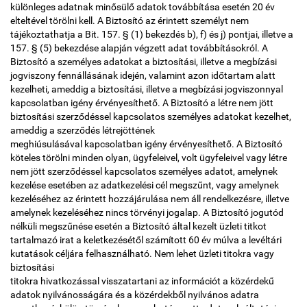
különleges adatnak minősülő adatok továbbítása esetén 20 év
elteltével törölni kell. A Biztosító az érintett személyt nem
tájékoztathatja a Bit. 157. § (1) bekezdés b), f) és j) pontjai, illetve a
157. § (5) bekezdése alapján végzett adat továbbításokról. A
Biztosító a személyes adatokat a biztosítási, illetve a megbízási
jogviszony fennállásának idején, valamint azon időtartam alatt
kezelheti, ameddig a biztosítási, illetve a megbízási jogviszonnyal
kapcsolatban igény érvényesíthető. A Biztosító a létre nem jött
biztosítási szerződéssel kapcsolatos személyes adatokat kezelhet,
ameddig a szerződés létrejöttének
meghiúsulásával kapcsolatban igény érvényesíthető. A Biztosító
köteles törölni minden olyan, ügyfeleivel, volt ügyfeleivel vagy létre
nem jött szerződéssel kapcsolatos személyes adatot, amelynek
kezelése esetében az adatkezelési cél megszűnt, vagy amelynek
kezeléséhez az érintett hozzájárulása nem áll rendelkezésre, illetve
amelynek kezeléséhez nincs törvényi jogalap. A Biztosító jogutód
nélküli megszűnése esetén a Biztosító által kezelt üzleti titkot
tartalmazó irat a keletkezésétől számított 60 év múlva a levéltári
kutatások céljára felhasználható. Nem lehet üzleti titokra vagy
biztosítási
titokra hivatkozással visszatartani az információt a közérdekű
adatok nyilvánosságára és a közérdekből nyilvános adatra