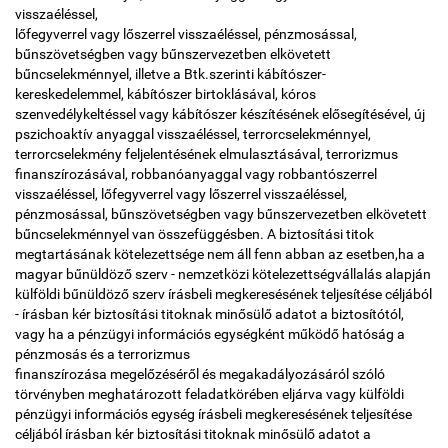
visszaéléssel,
lőfegyverrel vagy lőszerrel visszaéléssel, pénzmosással,
bűnszövetségben vagy bűnszervezetben elkövetett
bűncselekménnyel, illetve a Btk.szerinti kábítószer-
kereskedelemmel, kábítószer birtoklásával, kóros
szenvedélykeltéssel vagy kábítószer készítésének elősegítésével, új
pszichoaktív anyaggal visszaéléssel, terrorcselekménnyel,
terrorcselekmény feljelentésének elmulasztásával, terrorizmus
finanszírozásával, robbanóanyaggal vagy robbantószerrel
visszaéléssel, lőfegyverrel vagy lőszerrel visszaéléssel,
pénzmosással, bűnszövetségben vagy bűnszervezetben elkövetett
bűncselekménnyel van összefüggésben. A biztosítási titok
megtartásának kötelezettsége nem áll fenn abban az esetben,ha a
magyar bűnüldöző szerv - nemzetközi kötelezettségvállalás alapján
külföldi bűnüldöző szerv írásbeli megkeresésének teljesítése céljából
- írásban kér biztosítási titoknak minősülő adatot a biztosítótól,
vagy ha a pénzügyi információs egységként működő hatóság a
pénzmosás és a terrorizmus
finanszírozása megelőzéséről és megakadályozásáról szóló
törvényben meghatározott feladatkörében eljárva vagy külföldi
pénzügyi információs egység írásbeli megkeresésének teljesítése
céljából írásban kér biztosítási titoknak minősülő adatot a