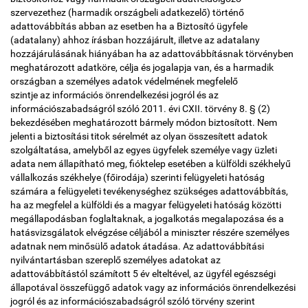
szervezethez (harmadik országbeli adatkezelő) történő
adattovábbítás abban az esetben ha a Biztosító ügyfele
(adatalany) ahhoz írásban hozzájárult, illetve az adatalany
hozzájárulásának hiányában ha az adattovábbításnak törvényben
meghatározott adatköre, célja és jogalapja van, és a harmadik
országban a személyes adatok védelmének megfelelő
szintje az információs önrendelkezési jogról és az
információszabadságról szóló 2011. évi CXII. törvény 8. § (2)
bekezdésében meghatározott bármely módon biztosított. Nem
jelenti a biztosítási titok sérelmét az olyan összesített adatok
szolgáltatása, amelyből az egyes ügyfelek személye vagy üzleti
adata nem állapítható meg, fióktelep esetében a külföldi székhelyű
vállalkozás székhelye (főirodája) szerinti felügyeleti hatóság
számára a felügyeleti tevékenységhez szükséges adattovábbítás,
ha az megfelel a külföldi és a magyar felügyeleti hatóság közötti
megállapodásban foglaltaknak, a jogalkotás megalapozása és a
hatásvizsgálatok elvégzése céljából a miniszter részére személyes
adatnak nem minősülő adatok átadása. Az adattovábbítási
nyilvántartásban szereplő személyes adatokat az
adattovábbítástól számított 5 év elteltével, az ügyfél egészségi
állapotával összefüggő adatok vagy az információs önrendelkezési
jogról és az információszabadságról szóló törvény szerint