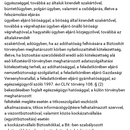
ügyészséggel, továbbá az általuk kirendelt szakértővel,
büntetőügyben, polgári ügyben, valamint a csődeljárás, illetve a
felszámolási eljárás
ügyében eljáró bírósággal, a bíróság által kirendelt szakértővel,
továbbá a végrehajtási ügyben eljáró önálló bírósági
végrehajtóval,a hagyatéki ügyben eljáró közjegyzővel, továbbá az
általakirendelt
szakértővel, adóügyben, ha az adóhatóság felhívására a Biztosítót
törvényben meghatározott körben nyilatkozattételi kötelezettség,
illetve, ha biztosítási szerződésből eredő adó kötelezettség alá
eső kifizetésről törvényben meghatározott adatszolgáltatási
kötelezettség terheli, az adóhatósággal, a feladatkörében eljáró
nemzetbiztonsági szolgálattal, a feladatkörében eljáró Gazdasági
Versenyhivatallal, a feladatkörében eljáró gyámhatósággal, az
egészségügyről szóló 1997. évi CLIV. törvény 108. § (2)
bekezdésében foglalt egészségügyi hatósággal, a külön törvényben
meghatározott
feltételek megléte esetén a titkosszolgálati eszközök
alkalmazására, titkos információgyűjtésre felhatalmazott szervvel,
a viszontbiztosítóval, valamint közös kockázatvállalás
(együttbiztosítás) esetén
a kockázatvállaló Biztosítókkal, a Bit.-ben szabályozott