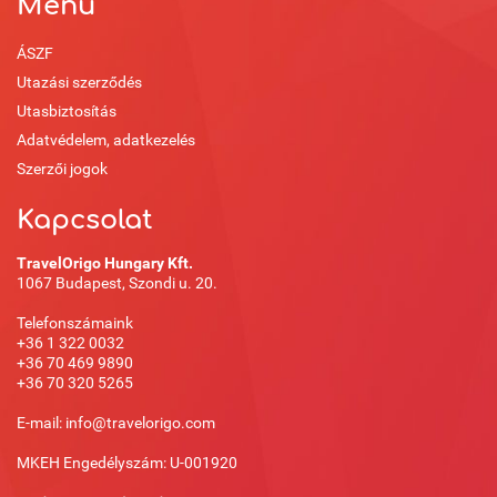
Menü
ÁSZF
Utazási szerződés
Utasbiztosítás
Adatvédelem, adatkezelés
Szerzői jogok
Kapcsolat
TravelOrigo Hungary Kft.
1067 Budapest, Szondi u. 20.
Telefonszámaink
+36 1 322 0032
+36 70 469 9890
+36 70 320 5265
E-mail: info@travelorigo.com
MKEH Engedélyszám: U-001920