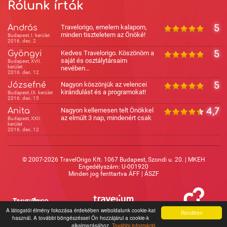
Rólunk írták
András
Travelorigo, emelem kalapom,
5
minden tiszteletem az Önöké!
Budapest, I. kerület
2016. dec. 2
Gyöngyi
Kedves Travelorigo. Köszönöm a
5
saját és osztálytársaim
Budapest, XVII.
kerület
nevében...
2016. dec. 12
Józsefné
Nagyon köszönjük az velencei
5
kirándulást és a programokat!
Budapest, IX. kerület
2016. dec. 15
Anita
Nagyon kellemesen telt Önökkel
4,7
az elmúlt 3 nap, mindenért csak
Budapest, XXII.
kerület
2016. dec. 12
© 2007-2026 TravelOrigo Kft. 1067 Budapest, Szondi u. 20. | MKEH
Engedélyszám: U-001920
Minden jog fenttartva
ÁFF
|
ÁSZF
A látogatói élmény fokozása érdekében weboldalunk cookie-kat
Rendben
használ. A további böngészéssel Ön hozzájárul a cookie-k
alkalmazásához.
További információ