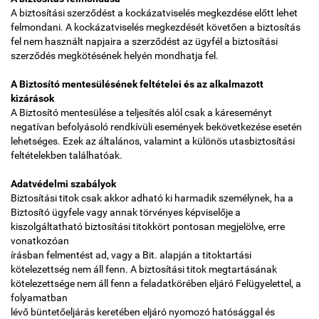
A biztosítási szerződést a kockázatviselés megkezdése előtt lehet
felmondani. A kockázatviselés megkezdését követően a biztosítás
fel nem használt napjaira a szerződést az ügyfél a biztosítási
szerződés megkötésének helyén mondhatja fel.
A Biztosító mentesülésének feltételei és az alkalmazott
kizárások
A Biztosító mentesülése a teljesítés alól csak a káreseményt
negatívan befolyásoló rendkívüli események bekövetkezése esetén
lehetséges. Ezek az általános, valamint a különös utasbiztosítási
feltételekben találhatóak.
Adatvédelmi szabályok
Biztosítási titok csak akkor adható ki harmadik személynek, ha a
Biztosító ügyfele vagy annak törvényes képviselője a
kiszolgáltatható biztosítási titokkört pontosan megjelölve, erre
vonatkozóan
írásban felmentést ad, vagy a Bit. alapján a titoktartási
kötelezettség nem áll fenn. A biztosítási titok megtartásának
kötelezettsége nem áll fenn a feladatkörében eljáró Felügyelettel, a
folyamatban
lévő büntetőeljárás keretében eljáró nyomozó hatósággal és