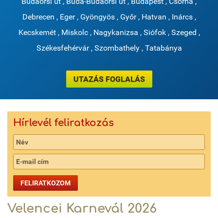
Budaörsi út
,
Buda-Budaörsi út
,
Budapest
,
Csorna
,
Debrecen
,
Eger
,
Gyöngyös
,
Győr
,
Hatvan
,
Inárcs
,
Kecskemét
,
Miskolc
,
Nagykanizsa
,
Siófok
,
Szeged
,
Székesfehérvár
,
Szombathely
,
Tatabánya
UTAZÁS FOGLALÁS
Hírlevél feliratkozás
FELIRATKOZOM
Velencei Karnevál 2026