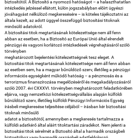
biztosítótól. A Biztosító a nyomozó hatóságot – a halaszthatatlan
intézkedés jelzéssel ellátott, külön jogszabályban előírt ügyészi
jóváhagyást nélkülöző megkeresésére – is köteles tájékoztatni az
általa kezelt, az adott üggyel összefüggő biztosítási titoknak
minősülő adatokról.
A biztosítási titok megtartásának kötelezettsége nem áll fenn
abban az esetben, ha a Biztosító az Európai Unió által elrendelt
pénzügyi és vagyoni korlátozó intézkedések végrehajtásáról szóló
törvényben
meghatározott bejelentési kötelezettségnek tesz eleget. A
biztosítási titok megtartásának kötelezettsége nem áll fenn abban
az esetben sem, ha a magyar bűnüldöző szerv, illetőleg a pénzügyi
információs egységként működő hatóság – a pénzmosás és a
terrorizmus finanszírozása megelőzéséről és megakadályozásáról
szóló 2007. évi CXXXVI. törvényben meghatározott feladatkörében
eljárva, vagy nemzetközi kötelezettségvállalás alapján külföldi
bűnüldöző szerv, illetőleg külföldi Pénzügyi Információs Egység
írásbeli megkeresése teljesítése céljából – írásban kér biztosítási
titoknak minősülő
adatot a biztosítótól, amennyiben a megkeresés tartalmazza a
külföldi adatkérő által aláírt titoktartási záradékot. Nem jelenti a
biztosítási titok sérelmét a Biztosító által a harmadik országbeli
biztosítóhoz vagy harmadik országbeli adatfeldolgozó