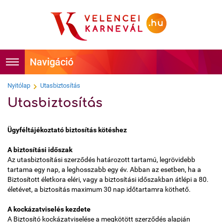
Foglalás
Főoldal
Nyitólap
Utasbiztosítás
Utasbiztosítás
Időpontok
Hírek
Ügyféltájékoztató biztosítás kötéshez
Velencei Karnevál története
Programok
A biztosítási időszak
Az utasbiztosítási szerződés határozott tartamú, legrövidebb
Hírességek
Látnivalók
tartama egy nap, a leghosszabb egy év. Abban az esetben, ha a
Biztosított életkora eléri, vagy a biztosítási időszakban átlépi a 80.
Tudnivalók
Képek
életévet, a biztosítás maximum 30 nap időtartamra köthető.
A kockázatviselés kezdete
Kapcsolat
Videók
A Biztosító kockázatviselése a megkötött szerződés alapján