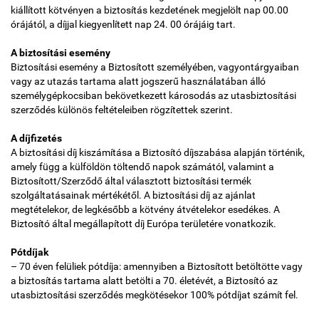
kiállított kötvényen a biztosítás kezdetének megjelölt nap 00.00
Időjárás
órájától, a díjjal kiegyenlített nap 24. 00 órájáig tart.
A biztosítási esemény
Térkép
Biztosítási esemény a Biztosított személyében, vagyontárgyaiban
vagy az utazás tartama alatt jogszerű használatában álló
személygépkocsiban bekövetkezett károsodás az utasbiztosítási
szerződés különös feltételeiben rögzítettek szerint.
A díjfizetés
A biztosítási díj kiszámítása a Biztosító díjszabása alapján történik,
amely függ a külföldön töltendő napok számától, valamint a
Biztosított/Szerződő által választott biztosítási termék
szolgáltatásainak mértékétől. A biztosítási díj az ajánlat
megtételekor, de legkésőbb a kötvény átvételekor esedékes. A
Biztosító által megállapított díj Európa területére vonatkozik.
Pótdíjak
– 70 éven felüliek pótdíja: amennyiben a Biztosított betöltötte vagy
a biztosítás tartama alatt betölti a 70. életévét, a Biztosító az
utasbiztosítási szerződés megkötésekor 100% pótdíjat számít fel.