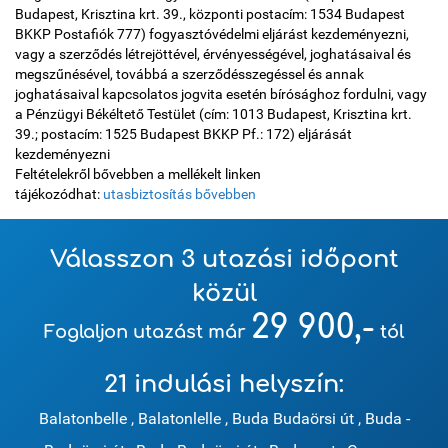
Budapest, Krisztina krt. 39., központi postacím: 1534 Budapest
BKKP Postafiók 777) fogyasztóvédelmi eljárást kezdeményezni,
vagy a szerződés létrejöttével, érvényességével, joghatásaival és
megszűnésével, továbbá a szerződésszegéssel és annak
joghatásaival kapcsolatos jogvita esetén bírósághoz fordulni, vagy
a Pénzügyi Békéltető Testület (cím: 1013 Budapest, Krisztina krt.
39.; postacím: 1525 Budapest BKKP Pf.: 172) eljárását
kezdeményezni
Feltételekről bővebben a mellékelt linken
tájékozódhat:
utasbiztosítás bővebben
Válasszon 3 utazási időpont
közül
29 900,-
Foglaljon utazást már
tól
21 indulási helyszín:
Balatonbelle
,
Balatonlelle
,
Buda Budaörsi út
,
Buda -