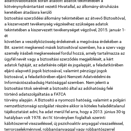
adattovábbítások során átadott adatok tekintetében a
kötvénynyilvántartást vezető Hivatallal, az állomány-átruházás
keretében átadásra kerülő
biztosítási szerződési állomány tekintetében az átvevő Biztosítóval,
a kiszervezett tevékenység végzéséhez szükséges adatok
tekintetében a kiszervezett tevékenységet végzővel, 2015. január 1-
ét
követően a veszélyközösség érdekeinek a megóvása érdekében a
Bit. szerint megkereső másik biztosítóval szemben, ha a szerv vagy
személy írásbeli megkereséssel fordul hozzá, amely tartalmazza az
ügyfél nevét vagy a biztosítási szerződés megjelölését, a kért
adatok fajtáját, az adatkérés célját és jogalapját, a feladatkörében
eljáró alapvető jogok biztosával, valamint pénzügyi jogok
biztosával, a feladatkörében eljáró Nemzeti Adatvédelmi és
Információszabadság Hatósággal szemben. Nem jelenti a
biztosítási titok sérelmét a biztosító által az adóhatóság felé
történő adatszolgáltatás a FATCA
törvény alapján. A Biztosító a nyomozó hatóság, valamint a polgári
nemzetbiztonsági szolgálat részére akkor is köteles haladéktalanul
tájékoztatást adni, ha adat merül fel arra, hogy a 2013. június 30-ig
hatályban volt 1978. évi IV. törvényben foglaltak szerinti
kábítószerrel visszaéléssel, új pszichoaktív anyaggal visszaéléssel,
terrorcselekménnyel, robbanóanyaggal vagy robbantószerrel