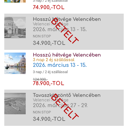
3 nap / 2 éj szállással
74.900,-TÓL
Hosszú hétvége Velencében
Velencei hétvége
2026. március 13 - 15.
NON STOP
34.900,-TÓL
Hosszú hétvége Velencében
3 nap 2 éj szállással
2026. március 13 - 15.
3 nap / 2 éj szállással
124.900,-
78.900,-TÓL
Tavaszköszöntő Velencében
Velencei hétvége
2026. március 27 - 29.
NON STOP
34.900,-TÓL