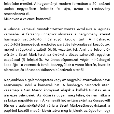
feledésbe merülni. A hagyományt modern formában a 20. század
Időjárás
utolsó negyedében fedezték fel újra, azóta a rendezvény
reneszánszát éli.
Mikor van a velencei karnevál?
Térkép
A velencei karnevál turisták tízezreit vonzza évről-évre a lagúnák
városába. A farsangi ünnepkör időszaka a hagyomány szerint
húshagyó csütörtöktől húshagyó keddig tart. A húshagyó
csütörtöki ünnepségek eredetileg parádés felvonulással kezdődtek,
melyet virágokkal díszített ökrök vezettek fel. Amint a felvonulók
elérték a Szent Márk teret, az ökröket a dózse színe előtt egyetlen
csapással (!) lefejezték. Az ünnepségsorozat végén - húshagyó
kedd éjjel - a velenceiek ismét összegyűltek a város főterén, levették
álarcaikat,és kórusban kiáltozva búcsúztak a téltől.
Napjainkban a galambröptetés vagy az Angyalok szárnyalása nevű
eseménnyel indul a karneváli hét. A húshagyó csütörtök utáni
vasárnap a San Marco környékét ellepik a külföldi turisták és a
jelmezes velenceiek. Az időjárás ugyan még télies, de nem ritka a
szikrázó napsütés sem. A karneváli hét nyitányaként az összegyűlt
tömeg a galambröptetést várja a Szent Márk-székesegyháznál, a
papírból készült madár kisvártatva meg is jelenik az égbolton: egy