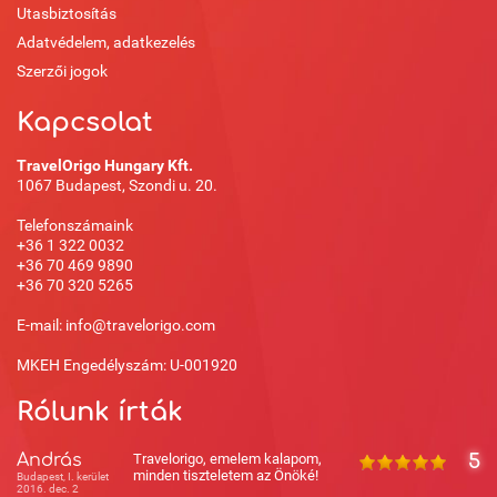
Utasbiztosítás
Adatvédelem, adatkezelés
Szerzői jogok
Kapcsolat
TravelOrigo Hungary Kft.
1067 Budapest, Szondi u. 20.
Telefonszámaink
+36 1 322 0032
+36 70 469 9890
+36 70 320 5265
E-mail: info@travelorigo.com
MKEH Engedélyszám: U-001920
Rólunk írták
András
Travelorigo, emelem kalapom,
5
minden tiszteletem az Önöké!
Budapest, I. kerület
2016. dec. 2