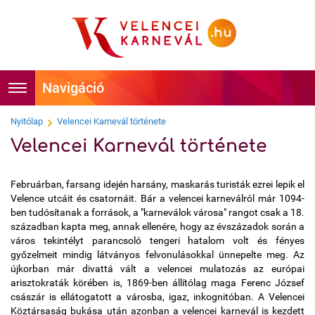
Foglalás
Főoldal
Nyitólap
Velencei Karnevál története
Velencei Karnevál története
Időpontok
Hírek
Februárban, farsang idején harsány, maskarás turisták ezrei lepik el
Velencei Karnevál története
Programok
Velence utcáit és csatornáit. Bár a velencei karneválról már 1094-
ben tudósítanak a források, a "karneválok városa" rangot csak a 18.
században kapta meg, annak ellenére, hogy az évszázadok során a
Hírességek
Látnivalók
város tekintélyt parancsoló tengeri hatalom volt és fényes
győzelmeit mindig látványos felvonulásokkal ünnepelte meg. Az
Tudnivalók
Képek
újkorban már divattá vált a velencei mulatozás az európai
arisztokraták körében is, 1869-ben állítólag maga Ferenc József
császár is ellátogatott a városba, igaz, inkognitóban. A Velencei
Kapcsolat
Videók
Köztársaság bukása után azonban a velencei karnevál is kezdett