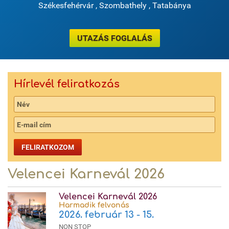
Székesfehérvár
,
Szombathely
,
Tatabánya
UTAZÁS FOGLALÁS
Hírlevél feliratkozás
FELIRATKOZOM
Velencei Karnevál 2026
Velencei Karnevál 2026
Harmadik felvonás
2026. február 13 - 15.
NON STOP