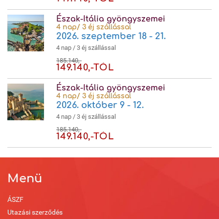
Észak-Itália gyöngyszemei
4 nap/ 3 éj szállással
2026. szeptember 18 - 21.
4 nap / 3 éj szállással
185.140,-
149.140,-TÓL
Észak-Itália gyöngyszemei
4 nap/ 3 éj szállással
2026. október 9 - 12.
4 nap / 3 éj szállással
185.140,-
149.140,-TÓL
Menü
ÁSZF
Utazási szerződés