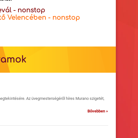
evál - nonstop
tő Velencében - nonstop
gramok
megtekintésére. Az üvegmesterségéről híres Murano szigetét,
Bővebben »