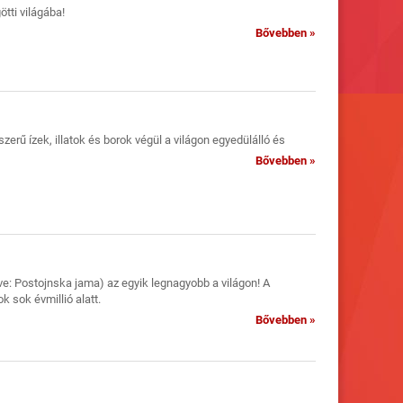
tti világába!
Bővebben »
erű ízek, illatok és borok végül a világon egyedülálló és
Bővebben »
ve: Postojnska jama) az egyik legnagyobb a világon! A
k sok évmillió alatt.
Bővebben »