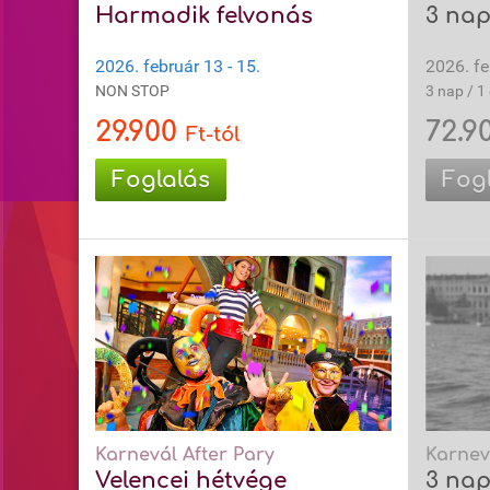
Harmadik felvonás
3 nap 
2026. február 13 - 15.
2026. fe
NON STOP
3 nap / 1 
29.900
72.9
Ft-tól
Foglalás
Fog
Karnevál After Pary
Karnev
Velencei hétvége
3 nap 