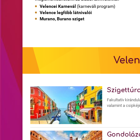
Velencei Karnevál
(karneváli program)
Velence legfőbb látnivalói
Murano, Burano sziget
Velen
Szigettúr
Fakultatív kirándu
valamint a csipkéj
Gondoláz