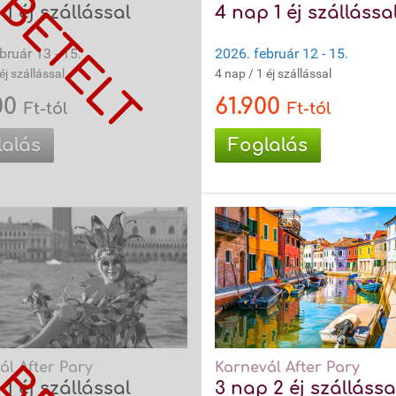
1 éj szállással
4 nap 1 éj szállássa
bruár 13 - 15.
2026. február 12 - 15.
éj szállással
4 nap / 1 éj szállással
00
61.900
Ft-tól
Ft-tól
lalás
Foglalás
ál After Pary
Karnevál After Pary
1 éj szállással
3 nap 2 éj szállássa