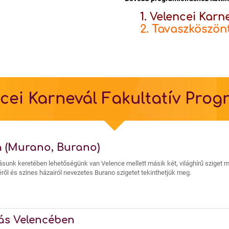
1. Velencei Karn
2. Tavaszköszön
cei Karnevál Fakultatív Pro
a (Murano, Burano)
lásunk keretében lehetőségünk van Velence mellett másik két, világhírű sziget 
éről és színes házairól nevezetes Burano szigetet tekinthetjük meg.
ás Velencében