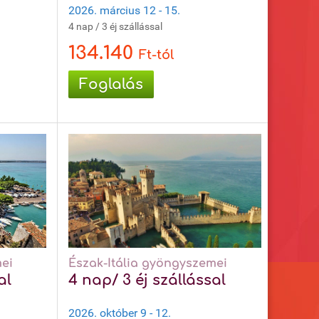
2026. március 12 - 15.
4 nap / 3 éj szállással
134.140
Ft-tól
Foglalás
ei
Észak-Itália gyöngyszemei
al
4 nap/ 3 éj szállással
2026. október 9 - 12.