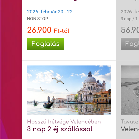
2026. február 20 - 22.
2026. fe
NON STOP
3 nap / 1 
26.900
56.9
Ft-tól
Foglalás
Fog
Hosszú hétvége Velencében
Tavasz
3 nap 2 éj szállással
Velen