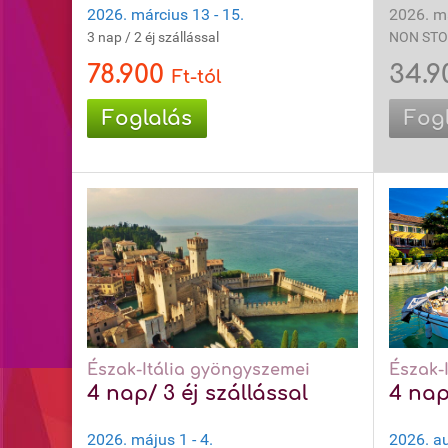
2026. március 13 - 15.
2026. má
3 nap / 2 éj szállással
NON ST
78.900
34.
Ft-tól
Foglalás
Fog
Észak-Itália gyöngyszemei
Észak-
4 nap/ 3 éj szállással
4 nap
2026. május 1 - 4.
2026. au