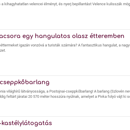
 a kihagyhatatlan velencei élményt, és nyerj bepillantást Velence kulisszák mögö
vacsora egy hangulatos olasz étteremben
i éttermeket igazán vonzóvá a turisták számára? A fantasztikus hangulat, a nagysz
zet.
 cseppkőbarlang
énia világhírű látványossága, a Postojnai-cseppkőbarlang! A barlang (Szlovén ne
g feltárt járatai 20 570 méter hosszúra nyúlnak, amelyet a Pivka folyó vájt ki so
kastélylátogatás