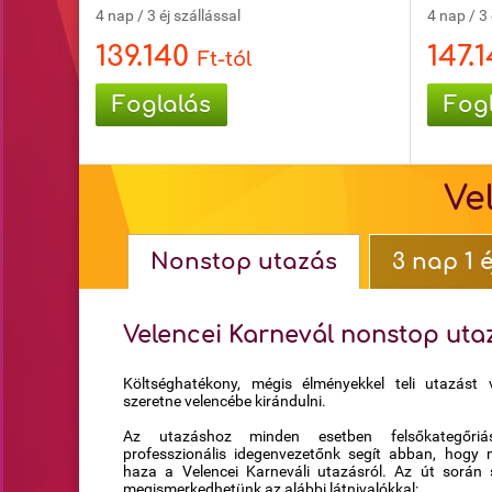
4 nap / 3 éj szállással
4 nap / 3 
139.140
147.
Ft-tól
Foglalás
Fog
Ve
Nonstop utazás
3 nap 1 é
Velencei Karnevál nonstop uta
Költséghatékony, mégis élményekkel teli utazást 
szeretne velencébe kirándulni.
Az utazáshoz minden esetben felsőkategőriá
professzionális idegenvezetőnk segít abban, hogy m
haza a Velencei Karneváli utazásról. Az út során 
megismerkedhetünk az alábbi látnivalókkal: