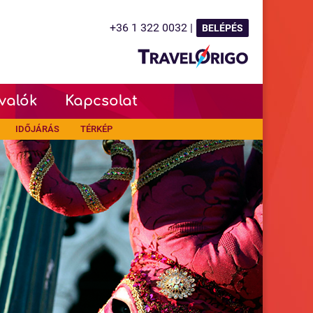
+36 1 322 0032 |
BELÉPÉS
valók
Kapcsolat
IDŐJÁRÁS
TÉRKÉP