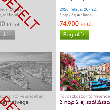
bruár 20 - 22.
2026. február 20 - 22.
éj szállással
3 nap / 2 éj szállással
00
74.900
Ft-tól
Ft-tól
lalás
Foglalás
köszöntő Velencében
Tavaszköszöntő Velenc
cei hétvége
3 nap 2 éj szállássa