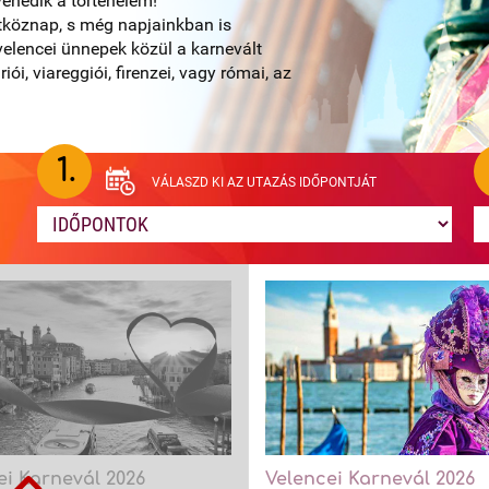
enedik a történelem!
tköznap, s még napjainkban is
velencei ünnepek közül a karnevált
ói, viareggiói, firenzei, vagy római, az
1.
VÁLASZD KI AZ UTAZÁS IDŐPONTJÁT
ei Karnevál 2026
Velencei Karnevál 2026