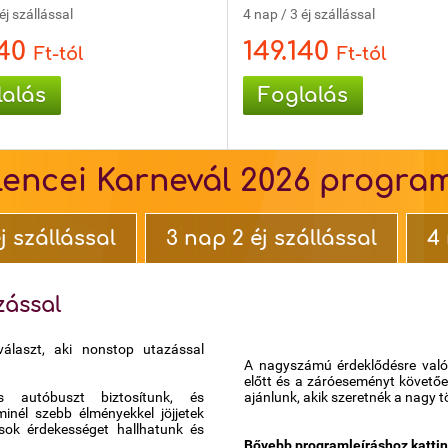
éj szállással
4 nap / 3 éj szállással
140
149.140
Ft-tól
Ft-tól
lalás
Foglalás
lencei Karnevál 2026 progra
j szállással
3 nap 2 éj szállással
4 
zással
választ, aki nonstop utazással
A nagyszámú érdeklődésre való 
előtt és a záróeseményt követőe
s autóbuszt biztosítunk, és
ajánlunk, akik szeretnék a nagy t
inél szebb élményekkel jöjjetek
sok érdekességet hallhatunk és
Bővebb programleíráshoz kattint