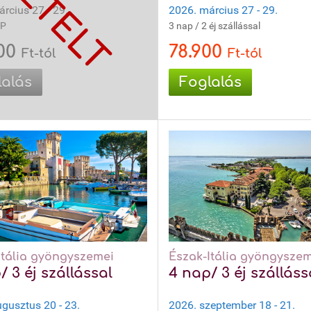
rcius 27 - 29.
2026. március 27 - 29.
OP
3 nap / 2 éj szállással
900
78.900
Ft-tól
Ft-tól
lalás
Foglalás
Itália gyöngyszemei
Észak-Itália gyöngyszem
/ 3 éj szállással
4 nap/ 3 éj szálláss
gusztus 20 - 23.
2026. szeptember 18 - 21.