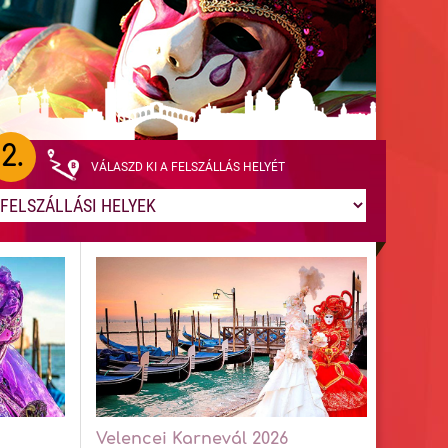
2.
VÁLASZD KI A FELSZÁLLÁS HELYÉT
Velencei Karnevál 2026