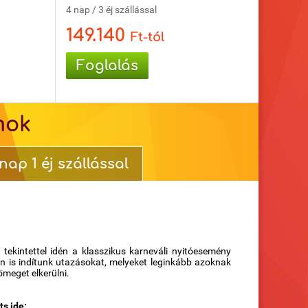
4 nap / 3 éj szállással
149.140
Ft-tól
Foglalás
mok
nap 1 éj szállással
tekintettel idén a klasszikus karneváli nyitóesemény
n is indítunk utazásokat, melyeket leginkább azoknak
ömeget elkerülni.
s ide: