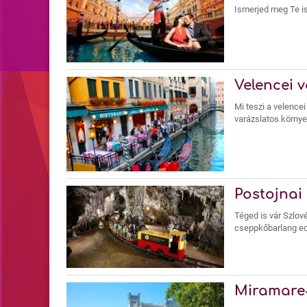
Ismerjed meg Te is
Velencei 
Mi teszi a velence
varázslatos környe
Postojnai
Téged is vár Szlov
cseppkőbarlang eddi
Miramare-