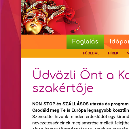
Foglalás
Időpo
FŐOLDAL
HÍREK
V
Üdvözli Önt a K
szakértője
NON-STOP és SZÁLLÁSOS utazás és program
Csodáld meg Te is Európa legnagyobb kosztüm
Szeretettel hívunk minden érdeklődőt egy kirán
nevezetességeinek megismerése mellett felejthe