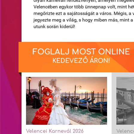
olyan karneváli rendezvényen, amelyen megelev
Velencében egykor több ünnepnap volt, mint hé
megőrizte ezt a sajátosságát a város. Mégis, a 
jegyezte meg a világ, s hogy miben más, mint a ri
utunk során kiderül!
FOGLALJ MOST ONLINE
KEDEVEZŐ ÁRON!
Velencei Karnevál 2026
Velenc