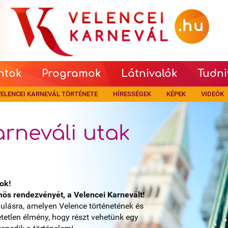
ntok
Programok
Látnivalók
Tudni
ELENCEI KARNEVÁL TÖRTÉNETE
HÍRESSÉGEK
KÉPEK
VIDEÓK
arneváli utak
ok!
ös rendezvényét, a Velencei Karnevált!
dulásra, amelyen Velence történetének és
tetlen élmény, hogy részt vehetünk egy