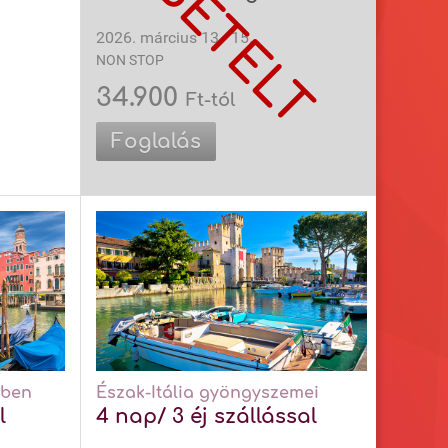
2026. március 13 - 15.
NON STOP
34.900
Ft-tól
Foglalás
ében
Észak-Itália gyöngyszemei
l
4 nap/ 3 éj szállással