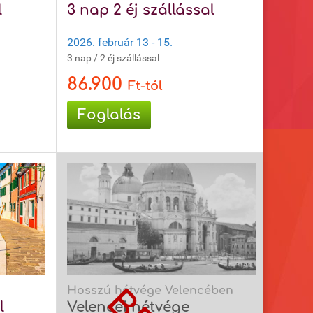
l
3 nap 2 éj szállással
2026. február 13 - 15.
3 nap / 2 éj szállással
86.900
Ft-tól
Foglalás
Hosszú hétvége Velencében
l
Velencei hétvége