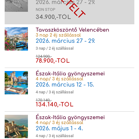
2026. március 27 - 29.
NON STOP
34.900,-TÓL
Tavaszköszöntő Velencében
3 nap 2 éj szállással
2026. március 27 - 29.
3 nap / 2 éj szállással
124.900,-
78.900,-TÓL
Észak-Itália gyöngyszemei
4 nap/ 3 éj szállással
2026. március 12 - 15.
4 nap / 3 éj szállással
170.140,-
134.140,-TÓL
Észak-Itália gyöngyszemei
4 nap/ 3 éj szállással
2026. május 1 - 4.
4 nap / 3 éj szállással