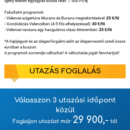
Igény esetén egyágyas szoba felár: 7.500 Ft/éj
Fakultatív programok:
- Velencei szigettúra Murano és Burano megtekintésével:
25 €/fő
-
Gondolázás Velencében (4-5 fős elhelyezéssel):
30 €/fő
- Velencei vacsora egy hangulatos olasz étteremben:
25 €/fő
*A hajójegyet és az idegenforgalmi adót az idegenvezető szedi össze
euróban a buszon.
A programok sorrendje változhat! A változtatás jogát fenntartjuk!
UTAZÁS FOGLALÁS
Válasszon 3 utazási időpont
közül
29 900,-
Foglaljon utazást már
tól