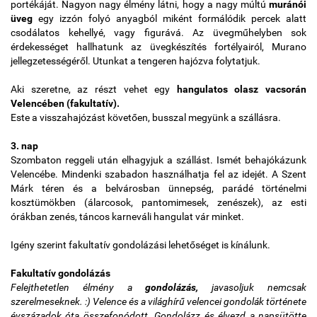
portékáját. Nagyon nagy élmény látni, hogy a nagy múltú
muránói
üveg
egy izzón folyó anyagból miként formálódik percek alatt
csodálatos kehellyé, vagy figurává. Az üvegműhelyben sok
érdekességet hallhatunk az üvegkészítés fortélyairól, Murano
jellegzetességéről. Utunkat a tengeren hajózva folytatjuk.
Aki szeretne, az részt vehet egy
hangulatos olasz vacsorán
Velencében (fakultatív).
Este a visszahajózást követően, busszal megyünk a szállásra.
3. nap
Szombaton reggeli után elhagyjuk a szállást. Ismét behajókázunk
Velencébe. Mindenki szabadon használhatja fel az idejét. A Szent
Márk téren és a belvárosban ünnepség, parádé történelmi
kosztümökben (álarcosok, pantomimesek, zenészek), az esti
órákban zenés, táncos karneváli hangulat vár minket.
Igény szerint fakultatív gondolázási lehetőséget is kínálunk.
Fakultatív gondolázás
Felejthetetlen élmény a
gondolázás,
javasoljuk nemcsak
szerelmeseknek. :) Velence és a világhírű velencei gondolák története
évszázadok óta összefonódott. Gondolázz és élvezd a napsütötte