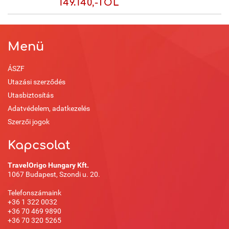
149.140,-TÓL
Menü
ÁSZF
Utazási szerződés
Utasbiztosítás
Adatvédelem, adatkezelés
Szerzői jogok
Kapcsolat
TravelOrigo Hungary Kft.
1067 Budapest, Szondi u. 20.
Telefonszámaink
+36 1 322 0032
+36 70 469 9890
+36 70 320 5265