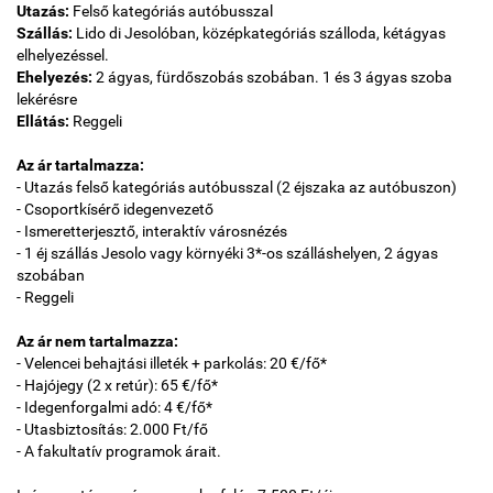
Utazás:
Felső kategóriás autóbusszal
Szállás:
Lido di Jesolóban, középkategóriás szálloda, kétágyas
elhelyezéssel.
Ehelyezés:
2 ágyas, fürdőszobás szobában. 1 és 3 ágyas szoba
lekérésre
Ellátás:
Reggeli
Az ár tartalmazza:
- Utazás felső kategóriás autóbusszal (2 éjszaka az autóbuszon)
- Csoportkísérő idegenvezető
- Ismeretterjesztő, interaktív városnézés
- 1 éj szállás Jesolo vagy környéki 3*-os szálláshelyen, 2 ágyas
szobában
- Reggeli
Az ár nem tartalmazza:
- Velencei behajtási illeték + parkolás: 20 €/fő*
- Hajójegy (2 x retúr): 65 €/fő*
- Idegenforgalmi adó: 4 €/fő*
- Utasbiztosítás: 2.000 Ft/fő
- A fakultatív programok árait.