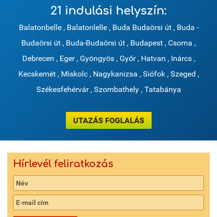
21 indulási helyszín:
Balatonbelle
,
Balatonlelle
,
Buda Budaörsi út
,
Buda -
Budaörsi út
,
Buda-Budaörsi út
,
Budapest
,
Csorna
,
Debrecen
,
Eger
,
Gyöngyös
,
Győr
,
Hatvan
,
Inárcs
,
Kecskemét
,
Miskolc
,
Nagykanizsa
,
Siófok
,
Szeged
,
Székesfehérvár
,
Szombathely
,
Tatabánya
UTAZÁS FOGLALÁS
Hírlevél feliratkozás