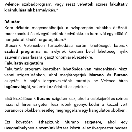
Velencei szabadprogram, vagy részt vehettek színes
fakultatív
kirándulásaink
bármelyikén.*
Délután:
Kora délután megcsodálhatjuk a színpompás ruhákba öltözött
maszkosokat és elvegyülhetünk kedvünkkre a karnevál egyedülálló
hangulatát kínáló forgatagában.*
Utasaink Velencében tartózkodása során lehetőséget kapnak
szabad program
ra is, melynek keretein belül lehetőség nyílik
szuvenír vásárlására, gasztronómiai élvezetekre.
Fakultatív szigettúra
Fakultatív program keretében lehetősége van mindenkinek részt
venni szigettúránkon, ahol meglátogatjuk
Murano
és
Burano
szigetét. A hajón idegenvezetőnk mutatja be Velence híres
lagúnavilág
át, valamint az érintett szigeteket.
Első kiszállásunk
Burano
szigetén lesz, ahol a csipkéjéről és színes
házairól híres szigeten lesz időnk gyönyörködni a kézzel vert
buranói csipkékben, esetleg megreggelizni egy hangulatos öbölben.
Ezt követően áthajózunk Murano szigetére, ahol egy
üvegműhely
ben a szemünk láttára készíti el az üvegmester becses