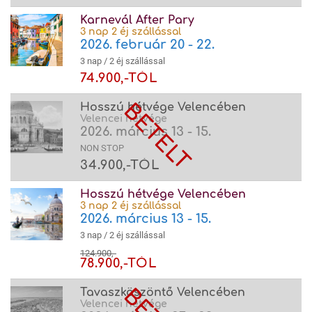
Karnevál After Pary
3 nap 2 éj szállással
2026. február 20 - 22.
3 nap / 2 éj szállással
74.900,-TÓL
Hosszú hétvége Velencében
Velencei hétvége
2026. március 13 - 15.
NON STOP
34.900,-TÓL
Hosszú hétvége Velencében
3 nap 2 éj szállással
2026. március 13 - 15.
3 nap / 2 éj szállással
124.900,-
78.900,-TÓL
Tavaszköszöntő Velencében
Velencei hétvége