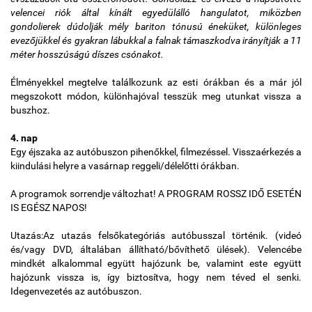
velencei riók által kínált egyedülálló hangulatot, miközben
gondolierek dúdolják mély bariton tónusú éneküket, különleges
evezőjükkel és gyakran lábukkal a falnak támaszkodva irányítják a 11
méter hosszúságú díszes csónakot.
Élményekkel megtelve találkozunk az esti órákban és a már jól
megszokott módon, különhajóval tesszük meg utunkat vissza a
buszhoz.
4. nap
Egy éjszaka az autóbuszon pihenőkkel, filmezéssel. Visszaérkezés a
kiindulási helyre a vasárnap reggeli/délelőtti órákban.
A programok sorrendje változhat! A PROGRAM ROSSZ IDŐ ESETÉN
IS EGÉSZ NAPOS!
Utazás:Az utazás felsőkategóriás autóbusszal történik. (videó
és/vagy DVD, általában állítható/bővíthető ülések). Velencébe
mindkét alkalommal együtt hajózunk be, valamint este együtt
hajózunk vissza is, így biztosítva, hogy nem téved el senki.
Idegenvezetés az autóbuszon.