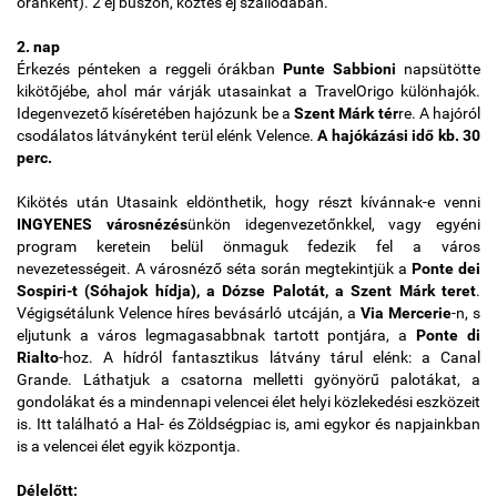
óránként). 2 éj buszon, köztes éj szállodában.
Időjárás
2. nap
Érkezés pénteken a reggeli órákban
Punte Sabbioni
napsütötte
Térkép
kikötőjébe, ahol már várják utasainkat a TravelOrigo különhajók.
Idegenvezető kíséretében hajózunk be a
Szent Márk tér
re. A hajóról
csodálatos látványként terül elénk Velence.
A hajókázási idő kb. 30
perc.
Kikötés után Utasaink eldönthetik, hogy részt kívánnak-e venni
INGYENES városnézés
ünkön idegenvezetőnkkel, vagy egyéni
program keretein belül önmaguk fedezik fel a város
nevezetességeit. A városnéző séta során megtekintjük a
Ponte dei
Sospiri-t (Sóhajok hídja), a Dózse Palotát, a Szent Márk teret
.
Végigsétálunk Velence híres bevásárló utcáján, a
Via Mercerie
-n, s
eljutunk a város legmagasabbnak tartott pontjára, a
Ponte di
Rialto
-hoz. A hídról fantasztikus látvány tárul elénk: a Canal
Grande. Láthatjuk a csatorna melletti gyönyörű palotákat, a
gondolákat és a mindennapi velencei élet helyi közlekedési eszközeit
is. Itt található a Hal- és Zöldségpiac is, ami egykor és napjainkban
is a velencei élet egyik központja.
Délelőtt: