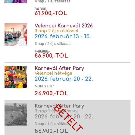
4 nap / 1 éj szállással
84.900,-
61.900,-TÓL
Velencei Karnevál 2026
3 nap 2 éj szállással
2026. február 13 - 15.
3 nap / 2 éj szállással
149.900,-
86.900,-TÓL
Karnevál After Pary
Velencei hétvége
2026. február 20 - 22.
NON STOP
26.900,-TÓL
Karnevál After Pary
3 nap 1 éj szállással
2026. február 20 - 22.
3 nap / 1 éj szállással
56.900,-TÓL