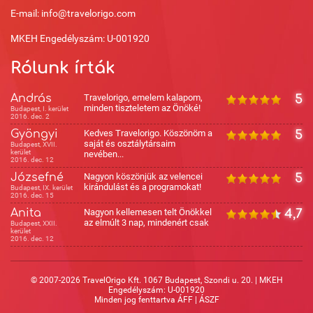
E-mail: info@travelorigo.com
MKEH Engedélyszám: U-001920
Rólunk írták
András
Travelorigo, emelem kalapom,
5
minden tiszteletem az Önöké!
Budapest, I. kerület
2016. dec. 2
Gyöngyi
Kedves Travelorigo. Köszönöm a
5
saját és osztálytársaim
Budapest, XVII.
kerület
nevében...
2016. dec. 12
Józsefné
Nagyon köszönjük az velencei
5
kirándulást és a programokat!
Budapest, IX. kerület
2016. dec. 15
Anita
Nagyon kellemesen telt Önökkel
4,7
az elmúlt 3 nap, mindenért csak
Budapest, XXII.
kerület
2016. dec. 12
© 2007-2026 TravelOrigo Kft. 1067 Budapest, Szondi u. 20. | MKEH
Engedélyszám: U-001920
Minden jog fenttartva
ÁFF
|
ÁSZF