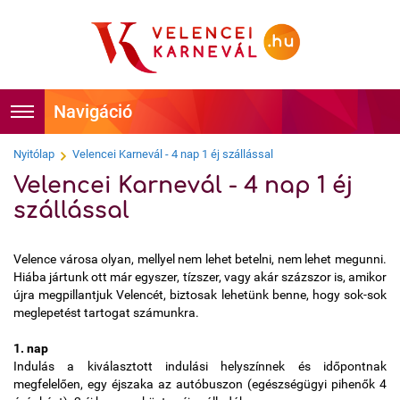
Foglalás
Főoldal
Nyitólap
Velencei Karnevál - 4 nap 1 éj szállással
Velencei Karnevál - 4 nap 1 éj
Időpontok
Hírek
szállással
Velencei Karnevál története
Programok
Velence városa olyan, mellyel nem lehet betelni, nem lehet megunni.
Hiába jártunk ott már egyszer, tízszer, vagy akár százszor is, amikor
Hírességek
Látnivalók
újra megpillantjuk Velencét, biztosak lehetünk benne, hogy sok-sok
meglepetést tartogat számunkra.
Tudnivalók
Képek
1. nap
Indulás a kiválasztott indulási helyszínnek és időpontnak
Kapcsolat
Videók
megfelelően, egy éjszaka az autóbuszon (egészségügyi pihenők 4