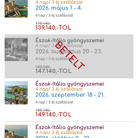
4 nap/ 3 éj szállással
2026. május 1 - 4.
4 nap / 3 éj szállással
175.140,-
139.140,-TÓL
Észak-Itália gyöngyszemei
4 nap/ 3 éj szállással
2026. augusztus 20 - 23.
4 nap / 3 éj szállással
183.140,-
147.140,-TÓL
Észak-Itália gyöngyszemei
4 nap/ 3 éj szállással
2026. szeptember 18 - 21.
4 nap / 3 éj szállással
185.140,-
149.140,-TÓL
Észak-Itália gyöngyszemei
4 nap/ 3 éj szállással