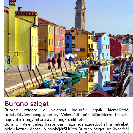
Burano sziget
Burano szigete a velencei lagúnák egyik kiemelkedő
turistalátványossága, amely Velencétől pár kilóméterre fekszik,
hajóval mintegy fél óra alatt megközelíthető.
Burano - Velencéhez hasonlóan - számos szigetből áll, amelyeket
hidak kötnek össze. A csipkéjéről híres Burano sziget, az üvegéről