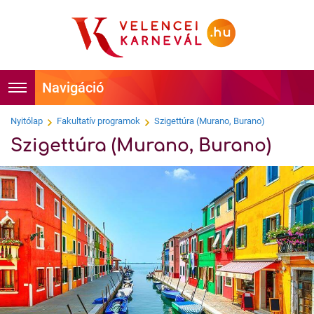
Foglalás
Főoldal
Nyitólap
Fakultatív programok
Szigettúra (Murano, Burano)
Szigettúra (Murano, Burano)
Időpontok
Hírek
Velencei Karnevál története
Programok
Hírességek
Látnivalók
Tudnivalók
Képek
Kapcsolat
Videók