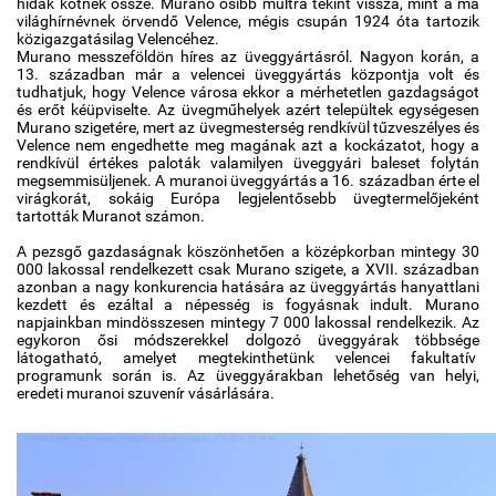
hidak kötnek össze. Muranó ősibb múltra tekint vissza, mint a ma
világhírnévnek örvendő Velence, mégis csupán 1924 óta tartozik
közigazgatásilag Velencéhez.
Murano messzeföldön híres az üveggyártásról. Nagyon korán, a
13. században már a velencei üveggyártás központja volt és
tudhatjuk, hogy Velence városa ekkor a mérhetetlen gazdagságot
és erőt kéüpviselte. Az üvegműhelyek azért települtek egységesen
Murano szigetére, mert az üvegmesterség rendkívül tűzveszélyes és
Velence nem engedhette meg magának azt a kockázatot, hogy a
rendkívül értékes paloták valamilyen üveggyári baleset folytán
megsemmisüljenek. A muranoi üveggyártás a 16. században érte el
virágkorát, sokáig Európa legjelentősebb üvegtermelőjeként
tartották Muranot számon.
A pezsgő gazdaságnak köszönhetően a középkorban mintegy 30
000 lakossal rendelkezett csak Murano szigete, a XVII. században
azonban a nagy konkurencia hatására az üveggyártás hanyattlani
kezdett és ezáltal a népesség is fogyásnak indult. Murano
napjainkban mindösszesen mintegy 7 000 lakossal rendelkezik. Az
egykoron ősi módszerekkel dolgozó üveggyárak többsége
látogatható, amelyet megtekinthetünk velencei fakultatív
programunk során is. Az üveggyárakban lehetőség van helyi,
eredeti muranoi szuvenír vásárlására.