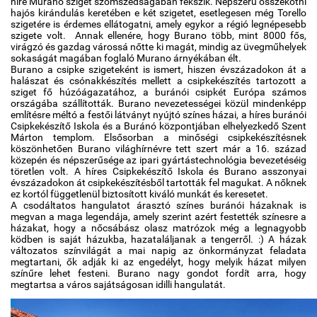
híre Murano sziget szomszédságában fekszik. Népszerű összekötni
hajós kirándulás keretében e két szigetet, esetlegesen még Torello
szigetére is érdemes ellátogatni, amely egykor a régió legnépesebb
szigete volt. Annak ellenére, hogy Burano több, mint 8000 fős,
virágzó és gazdag várossá nőtte ki magát, mindig az üvegműhelyek
sokaságát magában foglaló Murano árnyékában élt.
Burano a csipke szigeteként is ismert, hiszen évszázadokon át a
halászat és csónakkészítés mellett a csipkekészítés tartozott a
sziget fő húzóágazatához, a buránói csipkét Európa számos
országába szállították. Burano nevezetességei közül mindenképp
említésre méltó a festői látványt nyújtó színes házai, a híres buránói
Csipkekészítő Iskola és a Buránó központjában elhelyezkedő Szent
Márton templom. Elsősorban a minőségi csipkekészítésnek
köszönhetően Burano világhírnévre tett szert már a 16. század
közepén és népszerűsége az ipari gyártástechnológia bevezetéséig
töretlen volt. A híres Csipkekészítő Iskola és Burano asszonyai
évszázadokon át csipkekészítésből tartották fel magukat. A nőknek
ez kortól függetlenül biztosított kiváló munkát és keresetet.
A csodáltatos hangulatot árasztó színes buránói házaknak is
megvan a maga legendája, amely szerint azért festették színesre a
házakat, hogy a nőcsábász olasz matrózok még a legnagyobb
ködben is saját házukba, hazataláljanak a tengerről. :) A házak
változatos színvilágát a mai napig az önkormányzat feladata
megtartani, ők adják ki az engedélyt, hogy melyik házat milyen
színűre lehet festeni. Burano nagy gondot fordít arra, hogy
megtartsa a város sajátságosan idilli hangulatát.