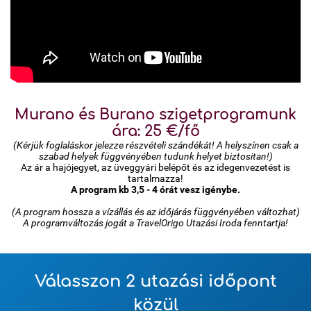
Murano és Burano szigetprogramunk
ára: 25 €/fő
(Kérjük foglaláskor jelezze részvételi szándékát! A helyszínen csak a
szabad helyek függvényében tudunk helyet biztositan!)
Az ár a hajójegyet, az üveggyári belépőt és az idegenvezetést is
tartalmazza!
A program kb 3,5 - 4 órát vesz igénybe.
(A program hossza a vízállás és az időjárás függvényében változhat)
A programváltozás jogát a TravelOrigo Utazási Iroda fenntartja!
Válasszon 2 utazási időpont
közül