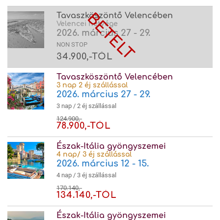
Tavaszköszöntő Velencében
Velencei hétvége
2026. március 27 - 29.
NON STOP
34.900,-TÓL
Tavaszköszöntő Velencében
3 nap 2 éj szállással
2026. március 27 - 29.
3 nap / 2 éj szállással
124.900,-
78.900,-TÓL
Észak-Itália gyöngyszemei
4 nap/ 3 éj szállással
2026. március 12 - 15.
4 nap / 3 éj szállással
170.140,-
134.140,-TÓL
Észak-Itália gyöngyszemei