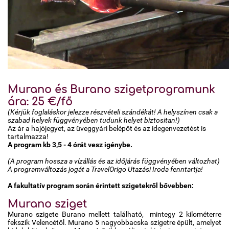
Murano és Burano szigetprogramunk
ára: 25 €/fő
(Kérjük foglaláskor jelezze részvételi szándékát! A helyszínen csak a
szabad helyek függvényében tudunk helyet biztositan!)
Az ár a hajójegyet, az üveggyári belépőt és az idegenvezetést is
tartalmazza!
A program kb 3,5 - 4 órát vesz igénybe.
(A program hossza a vízállás és az időjárás függvényében változhat)
A programváltozás jogát a TravelOrigo Utazási Iroda fenntartja!
A fakultatív program során érintett szigetekről bővebben:
Murano sziget
Murano szigete Burano mellett található, mintegy 2 kilométerre
fekszik Velencétől. Murano 5 nagyobbacska szigetre épült, amelyet