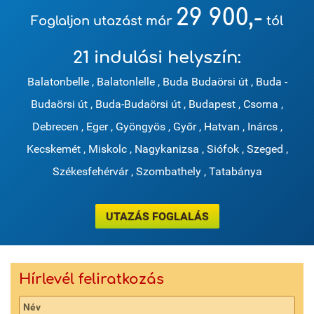
29 900,-
Foglaljon utazást már
tól
21 indulási helyszín:
Balatonbelle
,
Balatonlelle
,
Buda Budaörsi út
,
Buda -
Budaörsi út
,
Buda-Budaörsi út
,
Budapest
,
Csorna
,
Debrecen
,
Eger
,
Gyöngyös
,
Győr
,
Hatvan
,
Inárcs
,
Kecskemét
,
Miskolc
,
Nagykanizsa
,
Siófok
,
Szeged
,
Székesfehérvár
,
Szombathely
,
Tatabánya
UTAZÁS FOGLALÁS
Hírlevél feliratkozás