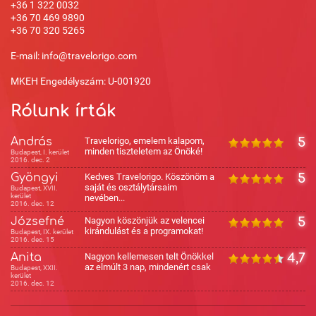
+36 1 322 0032
+36 70 469 9890
+36 70 320 5265
E-mail: info@travelorigo.com
MKEH Engedélyszám: U-001920
Rólunk írták
András
Travelorigo, emelem kalapom,
5
minden tiszteletem az Önöké!
Budapest, I. kerület
2016. dec. 2
Gyöngyi
Kedves Travelorigo. Köszönöm a
5
saját és osztálytársaim
Budapest, XVII.
kerület
nevében...
2016. dec. 12
Józsefné
Nagyon köszönjük az velencei
5
kirándulást és a programokat!
Budapest, IX. kerület
2016. dec. 15
Anita
Nagyon kellemesen telt Önökkel
4,7
az elmúlt 3 nap, mindenért csak
Budapest, XXII.
kerület
2016. dec. 12