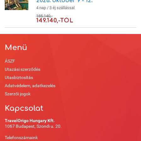
2026. október 9 - 12.
4 nap / 3 éj szállással
185.140,-
149.140,-TÓL
Menü
ÁSZF
Utazási szerződés
Utasbiztosítás
Adatvédelem, adatkezelés
Szerzői jogok
Kapcsolat
TravelOrigo Hungary Kft.
1067 Budapest, Szondi u. 20.
Telefonszámaink