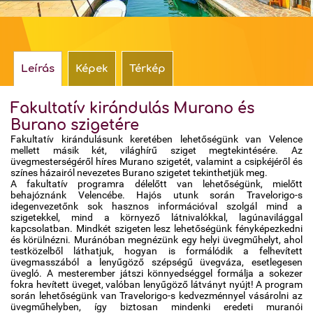
Időjárás
Térkép
Leírás
Képek
Térkép
Fakultatív kirándulás Murano és
Burano szigetére
Fakultatív kirándulásunk keretében lehetőségünk van Velence
mellett másik két, világhírű sziget megtekintésére. Az
üvegmesterségéről híres Murano szigetét, valamint a csipkéjéről és
színes házairól nevezetes Burano szigetet tekinthetjük meg.
A fakultatív programra délelőtt van lehetőségünk, mielőtt
behajóznánk Velencébe. Hajós utunk során Travelorigo-s
idegenvezetőnk sok hasznos információval szolgál mind a
szigetekkel, mind a környező látnivalókkal, lagúnavilággal
kapcsolatban. Mindkét szigeten lesz lehetőségünk fényképezkedni
és körülnézni. Muránóban megnézünk egy helyi üvegműhelyt, ahol
testközelből láthatjuk, hogyan is formálódik a felhevített
üvegmasszából a lenyűgöző szépségű üvegváza, esetlegesen
üvegló. A mesterember játszi könnyedséggel formálja a sokezer
fokra hevített üveget, valóban lenyűgöző látványt nyújt! A program
során lehetőségünk van Travelorigo-s kedvezménnyel vásárolni az
üvegműhelyben, így biztosan mindenki eredeti muranói