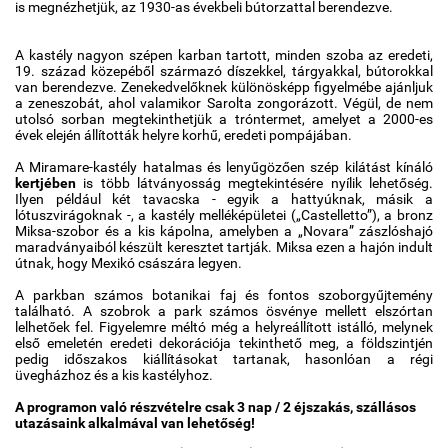
is megnézhetjük, az 1930-as évekbeli bútorzattal berendezve.
A kastély nagyon szépen karban tartott, minden szoba az eredeti,
19. század közepéből származó díszekkel, tárgyakkal, bútorokkal
van berendezve. Zenekedvelőknek különösképp figyelmébe ajánljuk
a zeneszobát, ahol valamikor Sarolta zongorázott. Végül, de nem
utolsó sorban megtekinthetjük a tróntermet, amelyet a 2000-es
évek elején állították helyre korhű, eredeti pompájában.
A Miramare-kastély hatalmas és lenyűgözően szép kilátást kínáló
kertjében
is több látványosság megtekintésére nyílik lehetőség.
Ilyen például két tavacska - egyik a hattyúknak, másik a
lótuszvirágoknak -, a kastély melléképületei („Castelletto”), a bronz
Miksa-szobor és a kis kápolna, amelyben a „Novara” zászlóshajó
maradványaiból készült keresztet tartják. Miksa ezen a hajón indult
útnak, hogy Mexikó császára legyen.
A parkban számos botanikai faj és fontos szoborgyűjtemény
található. A szobrok a park számos ösvénye mellett elszórtan
lelhetőek fel. Figyelemre méltó még a helyreállított istálló, melynek
első emeletén eredeti dekorációja tekinthető meg, a földszintjén
pedig időszakos kiállításokat tartanak, hasonlóan a régi
üvegházhoz és a kis kastélyhoz.
A programon való részvételre csak 3 nap / 2 éjszakás, szállásos
utazásaink alkalmával van lehetőség!