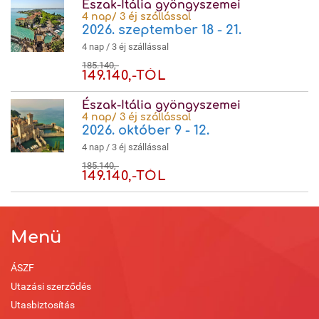
Észak-Itália gyöngyszemei
4 nap/ 3 éj szállással
2026. szeptember 18 - 21.
4 nap / 3 éj szállással
185.140,-
149.140,-TÓL
Észak-Itália gyöngyszemei
4 nap/ 3 éj szállással
2026. október 9 - 12.
4 nap / 3 éj szállással
185.140,-
149.140,-TÓL
Menü
ÁSZF
Utazási szerződés
Utasbiztosítás