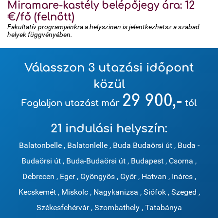
Miramare-kastély belépőjegy ára: 12
€/fő (felnőtt)
Fakultatív programjainkra a helyszinen is jelentkezhetsz a szabad
helyek függvényében.
Válasszon 3 utazási időpont
közül
29 900,-
Foglaljon utazást már
tól
21 indulási helyszín:
Balatonbelle
,
Balatonlelle
,
Buda Budaörsi út
,
Buda -
Budaörsi út
,
Buda-Budaörsi út
,
Budapest
,
Csorna
,
Debrecen
,
Eger
,
Gyöngyös
,
Győr
,
Hatvan
,
Inárcs
,
Kecskemét
,
Miskolc
,
Nagykanizsa
,
Siófok
,
Szeged
,
Székesfehérvár
,
Szombathely
,
Tatabánya