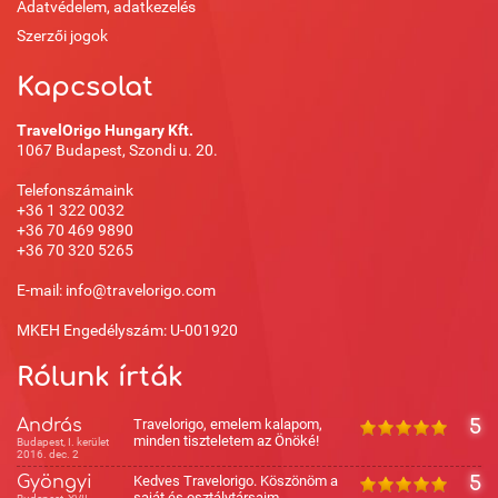
Adatvédelem, adatkezelés
Szerzői jogok
Kapcsolat
TravelOrigo Hungary Kft.
1067 Budapest, Szondi u. 20.
Telefonszámaink
+36 1 322 0032
+36 70 469 9890
+36 70 320 5265
E-mail: info@travelorigo.com
MKEH Engedélyszám: U-001920
Rólunk írták
András
Travelorigo, emelem kalapom,
5
minden tiszteletem az Önöké!
Budapest, I. kerület
2016. dec. 2
Gyöngyi
Kedves Travelorigo. Köszönöm a
5
saját és osztálytársaim