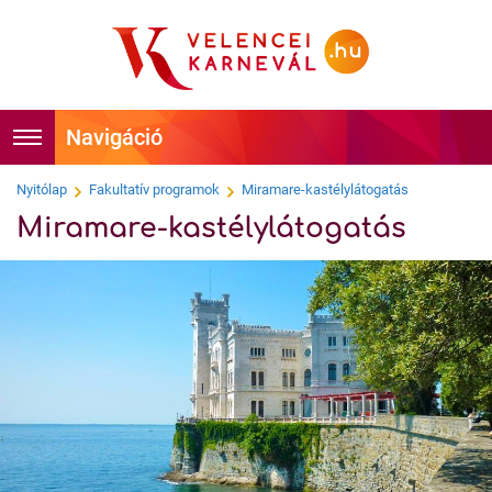
Foglalás
Főoldal
Nyitólap
Fakultatív programok
Miramare-kastélylátogatás
Miramare-kastélylátogatás
Időpontok
Hírek
Velencei Karnevál története
Programok
Hírességek
Látnivalók
Tudnivalók
Képek
Kapcsolat
Videók