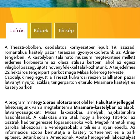
Időjárás
Térkép
Leírás
Képek
Térkép
A Trieszti-öbölben, csodálatos környezetben épült 19. századi
romantikus kastély pazar teraszán gyönyörködhetünk az Adriai-
tengerben. A kastélyban található múzeum megtekintése mellett
érdemes körbesétálni az olasz stílusú kertben, ahol az egész
világból összegyűjtött növényfélékkel találkozhatunk. A terjedelmes
22 hektáros tengerparti parkot maga Miksa főherceg tervezte.
Csodáljuk meg együtt a
Trieszt
külvárosi részén találhatón pazar
látványt nyújtó, sziklás tengerparton elterülő Miramare kastélyt és
kastélyparkot!
A program mintegy
2 órás időtartam
ot ölel fel.
Fakultatív jelleggel
lehetőségünk van a megtekinteni a
Miramare-kastély
ban az alábbi
látványosságokat: Miksa lakószobái, amelyek hajókabinokra
hasonlítanak. A kialakítás arra utal, hogy a herceg 1854-től az
osztrák haditengerészet főparancsnoka volt. Megtekinthetők még
Sarolta lakószobái; a vendégszobák; a téli és a nyári ebédlő. Az
információs szoba bemutatja a kastély történelmét és a park
építését. Sétánk során Amedeónak, Aosta hercegének lakosztályát