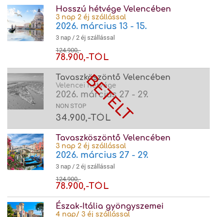
Hosszú hétvége Velencében
3 nap 2 éj szállással
2026. március 13 - 15.
3 nap / 2 éj szállással
124.900,-
78.900,-TÓL
Tavaszköszöntő Velencében
Velencei hétvége
2026. március 27 - 29.
NON STOP
34.900,-TÓL
Tavaszköszöntő Velencében
3 nap 2 éj szállással
2026. március 27 - 29.
3 nap / 2 éj szállással
124.900,-
78.900,-TÓL
Észak-Itália gyöngyszemei
4 nap/ 3 éj szállással