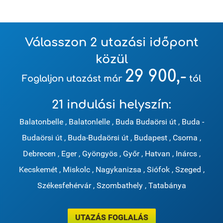
Válasszon 2 utazási időpont
közül
29 900,-
Foglaljon utazást már
tól
21 indulási helyszín:
Balatonbelle
,
Balatonlelle
,
Buda Budaörsi út
,
Buda -
Budaörsi út
,
Buda-Budaörsi út
,
Budapest
,
Csorna
,
Debrecen
,
Eger
,
Gyöngyös
,
Győr
,
Hatvan
,
Inárcs
,
Kecskemét
,
Miskolc
,
Nagykanizsa
,
Siófok
,
Szeged
,
Székesfehérvár
,
Szombathely
,
Tatabánya
UTAZÁS FOGLALÁS