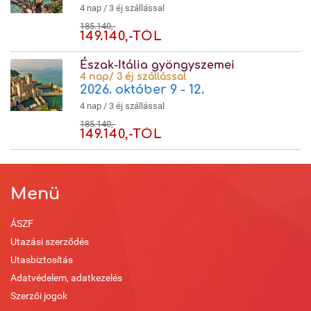
4 nap / 3 éj szállással
185.140,-
149.140,-TÓL
Észak-Itália gyöngyszemei
4 nap/ 3 éj szállással
2026. október 9 - 12.
4 nap / 3 éj szállással
185.140,-
149.140,-TÓL
Menü
ÁSZF
Utazási szerződés
Utasbiztosítás
Adatvédelem, adatkezelés
Szerzői jogok