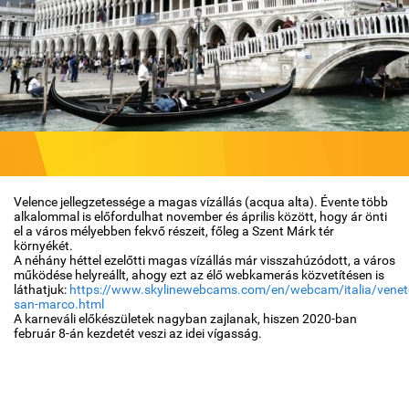
Időjárás
Térkép
Velence jellegzetessége a magas vízállás (acqua alta). Évente több
alkalommal is előfordulhat november és április között, hogy ár önti
el a város mélyebben fekvő részeit, főleg a Szent Márk tér
környékét.
A néhány héttel ezelőtti magas vízállás már visszahúzódott, a város
működése helyreállt, ahogy ezt az élő webkamerás közvetítésen is
láthatjuk:
https://www.skylinewebcams.com/en/webcam/italia/venet
san-marco.html
A karneváli előkészületek nagyban zajlanak, hiszen 2020-ban
február 8-án kezdetét veszi az idei vígasság.