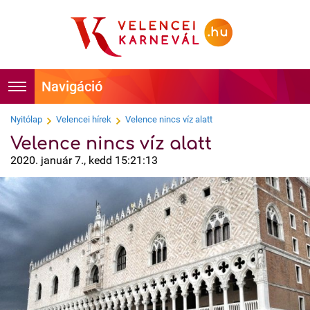
Foglalás
Főoldal
Nyitólap
Velencei hírek
Velence nincs víz alatt
Velence nincs víz alatt
Időpontok
Hírek
2020. január 7., kedd 15:21:13
Velencei Karnevál története
Programok
Hírességek
Látnivalók
Tudnivalók
Képek
Kapcsolat
Videók