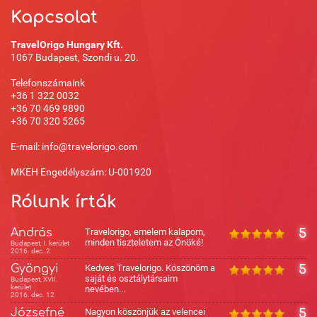
Kapcsolat
TravelOrigo Hungary Kft.
1067 Budapest, Szondi u. 20.
Telefonszámaink
+36 1 322 0032
+36 70 469 9890
+36 70 320 5265
E-mail: info@travelorigo.com
MKEH Engedélyszám: U-001920
Rólunk írták
András
Travelorigo, emelem kalapom,
5
minden tiszteletem az Önöké!
Budapest, I. kerület
2016. dec. 2
Gyöngyi
Kedves Travelorigo. Köszönöm a
5
saját és osztálytársaim
Budapest, XVII.
kerület
nevében...
2016. dec. 12
Józsefné
Nagyon köszönjük az velencei
5