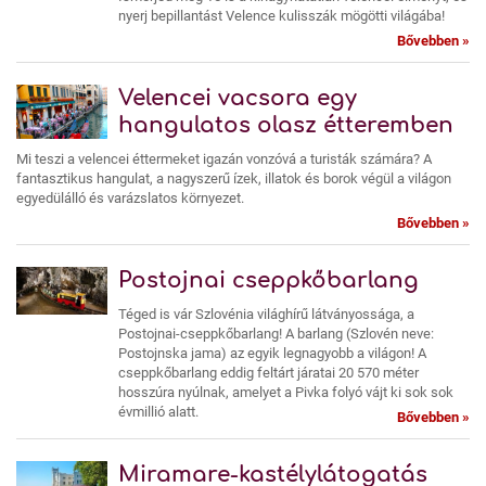
nyerj bepillantást Velence kulisszák mögötti világába!
Bővebben »
Velencei vacsora egy
hangulatos olasz étteremben
Mi teszi a velencei éttermeket igazán vonzóvá a turisták számára? A
fantasztikus hangulat, a nagyszerű ízek, illatok és borok végül a világon
egyedülálló és varázslatos környezet.
Bővebben »
Postojnai cseppkőbarlang
Téged is vár Szlovénia világhírű látványossága, a
Postojnai-cseppkőbarlang! A barlang (Szlovén neve:
Postojnska jama) az egyik legnagyobb a világon! A
cseppkőbarlang eddig feltárt járatai 20 570 méter
hosszúra nyúlnak, amelyet a Pivka folyó vájt ki sok sok
évmillió alatt.
Bővebben »
Miramare-kastélylátogatás