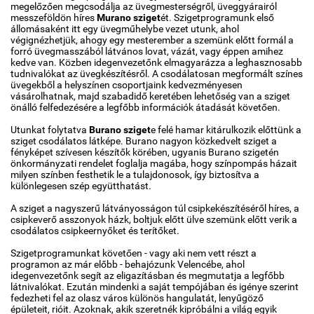
megelőzően megcsodálja az üvegmesterségről, üveggyárairól
messzeföldön híres
Murano sziget
ét. Szigetprogramunk első
állomásaként itt egy üvegműhelybe vezet utunk, ahol
végignézhetjük, ahogy egy mesterember a szemünk előtt formál a
forró üvegmasszából látvános lovat, vázát, vagy éppen amihez
kedve van. Közben idegenvezetőnk elmagyarázza a leghasznosabb
tudnivalókat az üvegkészítésről. A csodálatosan megformált színes
üvegekből a helyszínen csoportjaink kedvezményesen
vásárolhatnak, majd szabadidő keretében lehetőség van a sziget
önálló felfedezésére a legfőbb információk átadását követően.
Utunkat folytatva
Burano sziget
e felé hamar kitárulkozik előttünk a
sziget csodálatos látképe. Burano nagyon közkedvelt sziget a
fényképet szívesen készítők körében, ugyanis Burano szigetén
önkormányzati rendelet foglalja magába, hogy színpompás házait
milyen színben festhetik le a tulajdonosok, így biztosítva a
különlegesen szép együtthatást.
A sziget a nagyszerű látványosságon túl csipkekészítéséről híres, a
csipkeverő asszonyok házk, boltjuk előtt ülve szemünk előtt verik a
csodálatos csipkeernyőket és terítőket.
Szigetprogramunkat követően - vagy aki nem vett részt a
programon az már előbb - behajózunk Velencébe, ahol
idegenvezetőnk segít az eligazításban és megmutatja a legfőbb
látnivalókat. Ezután mindenki a saját tempójában és igénye szerint
fedezheti fel az olasz város különös hangulatát, lenyűgöző
épületeit, rióit. Azoknak, akik szeretnék kipróbálni a világ egyik