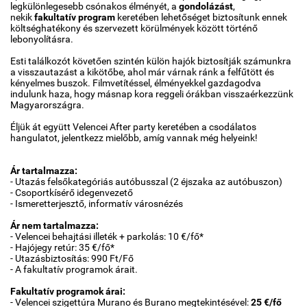
legkülönlegesebb csónakos élményét, a
gondolázást
,
nekik
fakultatív program
keretében lehetőséget biztosítunk ennek
költséghatékony és szervezett körülmények között történő
lebonyolításra.
Esti találkozót követően szintén külön hajók biztosítják számunkra
a visszautazást a kikötőbe, ahol már várnak ránk a felfűtött és
kényelmes buszok. Filmvetítéssel, élményekkel gazdagodva
indulunk haza, hogy másnap kora reggeli órákban visszaérkezzünk
Magyarországra.
Éljük át együtt Velencei After party keretében a csodálatos
hangulatot, jelentkezz mielőbb, amíg vannak még helyeink!
Ár tartalmazza:
- Utazás felsőkategóriás autóbusszal (2 éjszaka az autóbuszon)
- Csoportkísérő idegenvezető
- Ismeretterjesztő, informatív városnézés
Ár nem tartalmazza:
- Velencei behajtási illeték + parkolás: 10 €/fő*
- Hajójegy retúr: 35 €/fő*
- Utazásbiztosítás: 990 Ft/Fő
- A fakultatív programok árait.
Fakultatív programok árai:
- Velencei szigettúra Murano és Burano megtekintésével:
25 €/fő