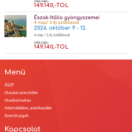
185.140,-
149.140,-TÓL
Észak-Itália gyöngyszemei
4 nap/ 3 éj szállással
2026. október 9 - 12.
4 nap / 3 éj szállással
185.140,-
149.140,-TÓL
Menü
ÁSZF
Utazási szerződés
Utasbiztosítás
Adatvédelem, adatkezelés
Szerzői jogok
Kapcsolat