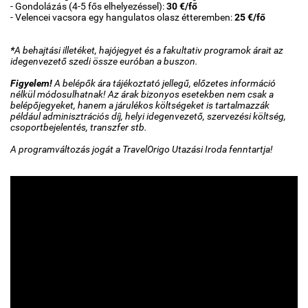
- Gondolázás (4-5 fős elhelyezéssel):
30 €/fő
- Velencei vacsora egy hangulatos olasz étteremben:
25 €/fő
*
A behajtási illetéket, hajójegyet és a fakultativ programok árait az
idegenvezető szedi össze euróban a buszon.
Figyelem!
A belépők ára tájékoztató jellegű, előzetes információ
nélkül módosulhatnak! Az árak bizonyos esetekben nem csak a
belépőjegyeket, hanem a járulékos költségeket is tartalmazzák
például adminisztrációs díj, helyi idegenvezető, szervezési költség,
csoportbejelentés, transzfer stb.
A programváltozás jogát a TravelOrigo Utazási Iroda fenntartja!