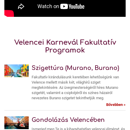
Velencei Karnevál Fakultatív
Programok
Szigettúra (Murano, Burano)
Fakultatív kirándulásunk keretében lehetőségünk van
Velence mellett másik két, világhírű sziget
megtekintésére. Az üvegmesterségéről híres Murano
szigetét, valamint a csipkéjéről és színes házairól
nevezetes Burano szigetet tekinthetjük meg.
Bővebben »
Gondolázás Velencében
Ismerjed meg Te is a kihagyhatatlan velencei élményt, és