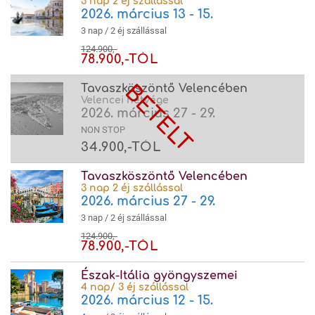
3 nap 2 éj szállással
2026. március 13 - 15.
3 nap / 2 éj szállással
124.900,-
78.900,-TÓL
Tavaszköszöntő Velencében
Velencei hétvége
2026. március 27 - 29.
NON STOP
34.900,-TÓL
Tavaszköszöntő Velencében
3 nap 2 éj szállással
2026. március 27 - 29.
3 nap / 2 éj szállással
124.900,-
78.900,-TÓL
Észak-Itália gyöngyszemei
4 nap/ 3 éj szállással
2026. március 12 - 15.