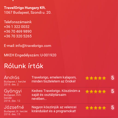
TravelOrigo Hungary Kft.
1067 Budapest, Szondi u. 20.
Telefonszámaink
+36 1 322 0032
+36 70 469 9890
+36 70 320 5265
E-mail: info@travelorigo.com
MKEH Engedélyszám: U-001920
Rólunk írták
András
Travelorigo, emelem kalapom,
5
minden tiszteletem az Önöké!
Budapest, I. kerület
2016. dec. 2
Gyöngyi
Kedves Travelorigo. Köszönöm a
5
saját és osztálytársaim
Budapest, XVII.
kerület
nevében...
2016. dec. 12
Józsefné
Nagyon köszönjük az velencei
5
kirándulást és a programokat!
Budapest, IX. kerület
2016. dec. 15