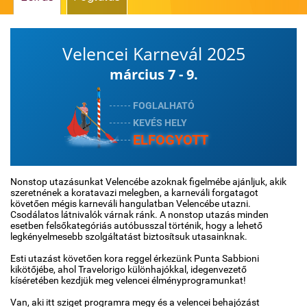
Időjárás
Velencei Karnevál 2025
Térkép
március 7 - 9.
FOGLALHATÓ
KEVÉS HELY
ELFOGYOTT
Nonstop utazásunkat Velencébe azoknak figelmébe ajánljuk, akik
szeretnének a koratavazi melegben, a karneváli forgatagot
követően mégis karneváli hangulatban Velencébe utazni.
Csodálatos látnivalók várnak ránk. A nonstop utazás minden
esetben felsőkategóriás autóbusszal történik, hogy a lehető
legkényelmesebb szolgáltatást biztosítsuk utasainknak.
Esti utazást követően kora reggel érkezünk Punta Sabbioni
kikötőjébe, ahol Travelorigo különhajókkal, idegenvezető
kíséretében kezdjük meg velencei élményprogramunkat!
Van, aki itt sziget programra megy és a velencei behajózást