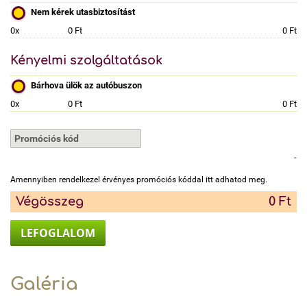
Nem kérek utasbiztosítást
0x
0 Ft
0 Ft
Kényelmi szolgáltatások
Bárhova ülök az autóbuszon
0x
0 Ft
0 Ft
-
Amennyiben rendelkezel érvényes promóciós kóddal itt adhatod meg.
Végösszeg
0 Ft
LEFOGLALOM
Galéria